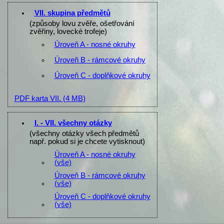
VII. skupina předmětů
(způsoby lovu zvěře, ošetřování
zvěřiny, lovecké trofeje)
Úroveň A - nosné okruhy
Úroveň B - rámcové okruhy
Úroveň C - doplňkové okruhy
PDF karta VII.
(4 MB)
I. - VII. všechny otázky
(všechny otázky všech předmětů
např. pokud si je chcete vytisknout)
Úroveň A - nosné okruhy
(vše)
Úroveň B - rámcové okruhy
(vše)
Úroveň C - doplňkové okruhy
(vše)