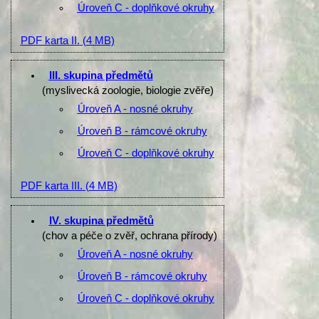
Úroveň C - doplňkové okruhy
PDF karta II.
(4 MB)
III. skupina předmětů
(myslivecká zoologie, biologie zvěře)
Úroveň A - nosné okruhy
Úroveň B - rámcové okruhy
Úroveň C - doplňkové okruhy
PDF karta III.
(4 MB)
IV. skupina předmětů
(chov a péče o zvěř, ochrana přírody)
Úroveň A - nosné okruhy
Úroveň B - rámcové okruhy
Úroveň C - doplňkové okruhy