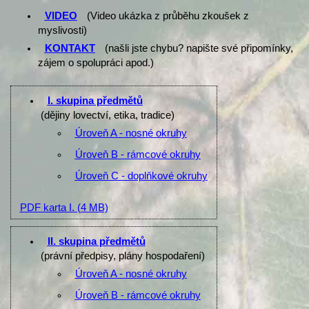
VIDEO
(Video ukázka z průběhu zkoušek z
myslivosti)
KONTAKT
(našli jste chybu? napište své připomínky,
zájem o spolupráci apod.)
I. skupina předmětů
(dějiny lovectví, etika, tradice)
Úroveň A - nosné okruhy
Úroveň B - rámcové okruhy
Úroveň C - doplňkové okruhy
PDF karta I.
(4 MB)
II. skupina předmětů
(právní předpisy, plány hospodaření)
Úroveň A - nosné okruhy
Úroveň B - rámcové okruhy