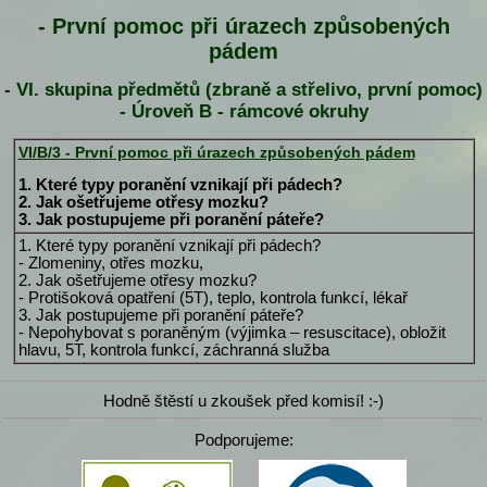
- První pomoc při úrazech způsobených
pádem
- VI. skupina předmětů (zbraně a střelivo, první pomoc)
- Úroveň B - rámcové okruhy
VI/B/3 - První pomoc při úrazech způsobených pádem
1. Které typy poranění vznikají při pádech?
2. Jak ošetřujeme otřesy mozku?
3. Jak postupujeme při poranění páteře?
1. Které typy poranění vznikají při pádech?
- Zlomeniny, otřes mozku,
2. Jak ošetřujeme otřesy mozku?
- Protišoková opatření (5T), teplo, kontrola funkcí, lékař
3. Jak postupujeme při poranění páteře?
- Nepohybovat s poraněným (výjimka – resuscitace), obložit
hlavu, 5T, kontrola funkcí, záchranná služba
Hodně štěstí u zkoušek před komisí! :-)
Podporujeme: