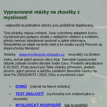
Vypracované otázky na zkoušky z
myslivosti
- odpovědi na jednotlivé otázky jsou průběžně doplňovány.
Tyto stránky nejsou veřejné. Jsou vytvořeny adeptem kurzu
myslivosti pro podporu studia v nejlepším vědomí a svědomí,
přesto nemusí obsahovat správné a úplné informace.
Nespoléhej se slepě na tento web a ke studiu využij Penzum aj.
doporučenou literaturu!
Stránky
www.myslivecke-zkousky.cz
nevznikly za účelem
zisku, avšak jejich provoz něco stojí. Samotné vypracování
otázek zabralo mnoho desítek hodin času. Poslední aktualizace
8.10.2021. Proto jsou-li pro Tebe stránky přínosem, podpoř,
prosím, jejich provoz a údržbu zasláním libovolné částky na
účet Fio 2501624072 / 2010. Díky a myslivosti zdar!
DOMŮ
(návrat na hlavní stránku)
TEST ZNALOSTÍ
(vyzkoušej své znalosti jako u
zkoušek)
MYSLIVECKÝ HOSPODÁŘ
(
jak to probíhá
)