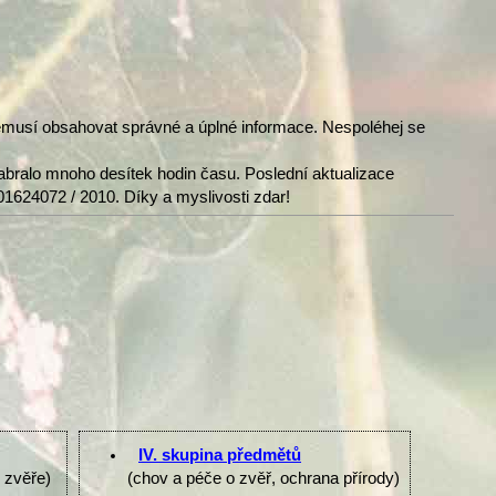
nemusí obsahovat správné a úplné informace. Nespoléhej se
abralo mnoho desítek hodin času. Poslední aktualizace
01624072 / 2010. Díky a myslivosti zdar!
IV. skupina předmětů
e zvěře)
(chov a péče o zvěř, ochrana přírody)