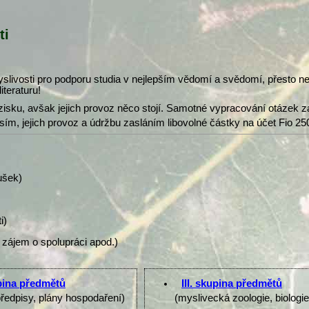
ti
slivosti pro podporu studia v nejlepším vědomí a svědomí, přesto 
iteraturu!
isku, avšak jejich provoz něco stojí. Samotné vypracování otázek z
osím, jejich provoz a údržbu zasláním libovolné částky na účet Fio 25
ušek)
i)
 zájem o spolupráci apod.)
upina předmětů
III. skupina předmětů
předpisy, plány hospodaření)
(myslivecká zoologie, biologi