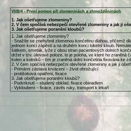
VI/B/4 - První pomoc při zlomeninách a zhmožděninách
1. Jak ošetřujeme zlomeniny?
2. V čem spočívá nebezpečí otevřené zlomeniny a jak ji oš
3. Jak ošetřujeme poranění kloubů?
1. Jak ošetřujeme zlomeniny?
- Snažíte se znehybnit zlomenou končetinu dlahou, přičemž dl
jednom konci zápěstí a na druhém konci loketní kloub. Nemáte
šátkem, smeták, lyže z obou stran pacientových dolních konče
držet v tzv. úlevové poloze, to je poloha, ve které ho zraněná
kolen a kotníků – tím je zraněná dolní končetina fixována ke 
2. V čem spočívá nebezpeční otevřené zlomeniny a jak ji oše
- Primární zástava krvácení – život ohrožující
- protišoková opatření, fixace
3. Jak ošetřujeme poranění kloubů?
- Podvrknutí – studený obklad, fixace obinadlem
- Vykloubení – fixace, závěs ruky, transport k lékaři