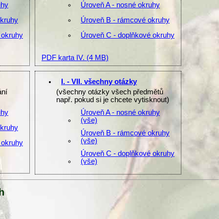
uhy
Úroveň A - nosné okruhy
okruhy
Úroveň B - rámcové okruhy
 okruhy
Úroveň C - doplňkové okruhy
PDF karta IV.
(4 MB)
I. - VII. všechny otázky
ání
(všechny otázky všech předmětů
např. pokud si je chcete vytisknout)
uhy
Úroveň A - nosné okruhy
(vše)
okruhy
Úroveň B - rámcové okruhy
(vše)
 okruhy
Úroveň C - doplňkové okruhy
(vše)
h