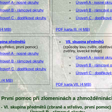
Úroveň A - nosné okruhy
Úroveň A - nosné okr
Úroveň B - rámcové okruhy
Úroveň B - rámcové 
Úroveň C - doplňkové okruhy
Úroveň C - doplňkové
(4 MB)
PDF karta III.
(4 MB)
upina předmětů
VII. skupina předmětů
a střelivo, první pomoc)
(způsoby lovu zvěře, ošetřov
zvěřiny, lovecké trofeje)
Úroveň A - nosné okruhy
Úroveň A - nosné okr
Úroveň B - rámcové okruhy
Úroveň B - rámcové 
Úroveň C - doplňkové okruhy
Úroveň C - doplňkové
.
(4 MB)
PDF karta VII.
(4 MB)
- První pomoc při zlomeninách a zhmožděninác
- VI. skupina předmětů (zbraně a střelivo, první pomoc)