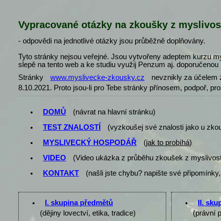
Vypracované otázky na zkoušky z myslivos
- odpovědi na jednotlivé otázky jsou průběžně doplňovány.
Tyto stránky nejsou veřejné. Jsou vytvořeny adeptem kurzu my
slepě na tento web a ke studiu využij Penzum aj. doporučenou l
Stránky
www.myslivecke-zkousky.cz
nevznikly za účelem z
8.10.2021. Proto jsou-li pro Tebe stránky přínosem, podpoř, pr
DOMŮ
(návrat na hlavní stránku)
TEST ZNALOSTÍ
(vyzkoušej své znalosti jako u zko
MYSLIVECKÝ HOSPODÁŘ
(
jak to probíhá
)
VIDEO
(Video ukázka z průběhu zkoušek z myslivost
KONTAKT
(našli jste chybu? napište své připomínky,
I. skupina předmětů
II. sk
(dějiny lovectví, etika, tradice)
(právní 