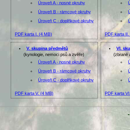
Úroveň A - nosné okruhy
Úroveň B - rámcové okruhy
Úroveň C - doplňkové okruhy
PDF karta I.
(4 MB)
PDF karta II.
V. skupina předmětů
VI. sk
(kynologie, nemoci psů a zvěře)
(zbraně 
Úroveň A - nosné okruhy
Úroveň B - rámcové okruhy
Úroveň C - doplňkové okruhy
PDF karta V.
(4 MB)
PDF karta VI