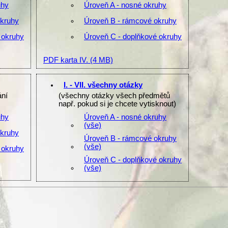
uhy
Úroveň A - nosné okruhy
okruhy
Úroveň B - rámcové okruhy
 okruhy
Úroveň C - doplňkové okruhy
PDF karta IV.
(4 MB)
I. - VII. všechny otázky
ání
(všechny otázky všech předmětů
např. pokud si je chcete vytisknout)
uhy
Úroveň A - nosné okruhy
(vše)
okruhy
Úroveň B - rámcové okruhy
(vše)
 okruhy
Úroveň C - doplňkové okruhy
(vše)