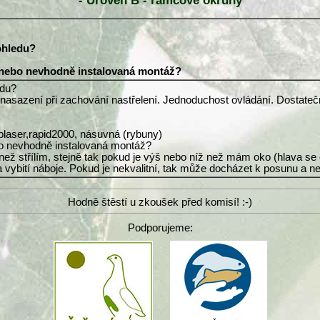
- Úroveň B - rámcové okruhy
ohledu?
í nebo nevhodně instalovaná montáž?
edu?
o nasazení při zachování nastřelení. Jednoduchost ovládání. Dostat
blaser,rapid2000, násuvná (rybuny)
ebo nevhodně instalovaná montáž?
než střílím, stejně tak pokud je výš nebo níž než mám oko (hlava se
 vybití náboje. Pokud je nekvalitní, tak může docházet k posunu a n
Hodně štěstí u zkoušek před komisí! :-)
Podporujeme: