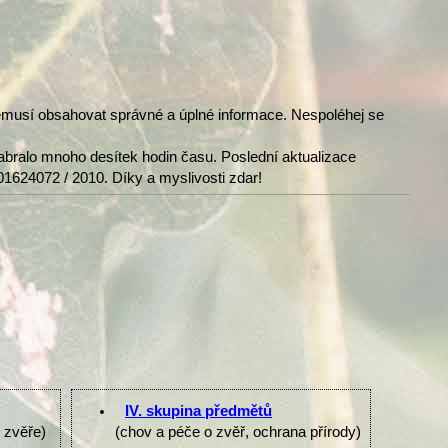
nemusí obsahovat správné a úplné informace. Nespoléhej se
abralo mnoho desítek hodin času. Poslední aktualizace
01624072 / 2010. Díky a myslivosti zdar!
IV. skupina předmětů
e zvěře)
(chov a péče o zvěř, ochrana přírody)