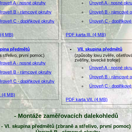
Úroveň A - nosné okruhy
Úroveň A - nosné okr
Úroveň B - rámcové okruhy
Úroveň B - rámcové 
Úroveň C - doplňkové okruhy
Úroveň C - doplňkové
(4 MB)
PDF karta III.
(4 MB)
upina předmětů
VII. skupina předmětů
a střelivo, první pomoc)
(způsoby lovu zvěře, ošetřov
zvěřiny, lovecké trofeje)
Úroveň A - nosné okruhy
Úroveň A - nosné okr
Úroveň B - rámcové okruhy
Úroveň B - rámcové 
Úroveň C - doplňkové okruhy
Úroveň C - doplňkové
.
(4 MB)
PDF karta VII.
(4 MB)
- Montáže zaměřovacích dalekohledů
- VI. skupina předmětů (zbraně a střelivo, první pomoc)