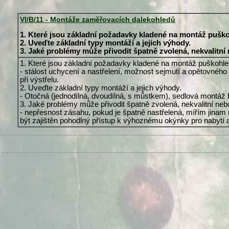
VI/B/11 - Montáže zaměřovacích dalekohledů
1. Které jsou základní požadavky kladené na montáž pušk
2. Uveďte základní typy montáží a jejich výhody.
3. Jaké problémy může přivodit špatně zvolená, nekvalitn
1. Které jsou základní požadavky kladené na montáž puškohl
- stálost uchycení a nastřelení, možnost sejmutí a opětovnéh
při výstřelu.
2. Uveďte základní typy montáží a jejich výhody.
- Otočná (jednodílná, dvoudílná, s můstkem), sedlová montáž 
3. Jaké problémy může přivodit špatně zvolená, nekvalitní n
- nepřesnost zásahu, pokud je špatně nastřelená, mířím jinam 
být zajištěn pohodlný přístup k výhoznému okýnky pro nabytí a