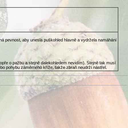
ečná pevnost, aby unesla puškohled hlavně a vydržela namáhání
 opře o pažbu a stejně dalekohledem nevidím). Stejně tak musí
ebo pohybu záměrného kříže, takže zbraň neudrží nástřel.