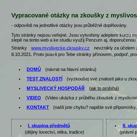
Vypracované otázky na zkoušky z myslivos
- odpovědi na jednotlivé otázky jsou průběžně doplňovány.
Tyto stránky nejsou veřejné. Jsou vytvořeny adeptem kurzu my
slepě na tento web a ke studiu využij Penzum aj. doporučenou l
Stránky
www.myslivecke-zkousky.cz
nevznikly za účelem z
8.10.2021. Proto jsou-li pro Tebe stránky přínosem, podpoř, pr
DOMŮ
(návrat na hlavní stránku)
TEST ZNALOSTÍ
(vyzkoušej své znalosti jako u zko
MYSLIVECKÝ HOSPODÁŘ
(
jak to probíhá
)
VIDEO
(Video ukázka z průběhu zkoušek z myslivost
KONTAKT
(našli jste chybu? napište své připomínky,
I. skupina předmětů
II. sk
(dějiny lovectví, etika, tradice)
(právní 