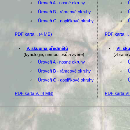
Úroveň A - nosné okruhy
Úroveň B - rámcové okruhy
Úroveň C - doplňkové okruhy
PDF karta I.
(4 MB)
PDF karta II.
V. skupina předmětů
VI. sk
(kynologie, nemoci psů a zvěře)
(zbraně 
Úroveň A - nosné okruhy
Úroveň B - rámcové okruhy
Úroveň C - doplňkové okruhy
PDF karta V.
(4 MB)
PDF karta VI