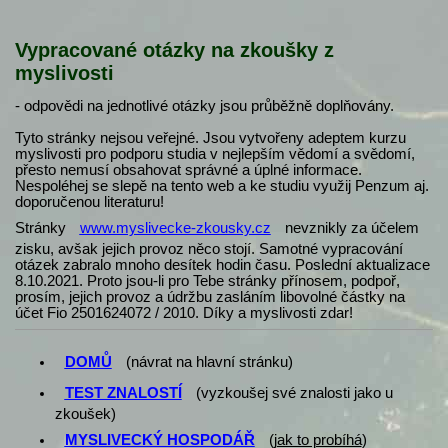
Vypracované otázky na zkoušky z
myslivosti
- odpovědi na jednotlivé otázky jsou průběžně doplňovány.
Tyto stránky nejsou veřejné. Jsou vytvořeny adeptem kurzu
myslivosti pro podporu studia v nejlepším vědomí a svědomí,
přesto nemusí obsahovat správné a úplné informace.
Nespoléhej se slepě na tento web a ke studiu využij Penzum aj.
doporučenou literaturu!
Stránky
www.myslivecke-zkousky.cz
nevznikly za účelem
zisku, avšak jejich provoz něco stojí. Samotné vypracování
otázek zabralo mnoho desítek hodin času. Poslední aktualizace
8.10.2021. Proto jsou-li pro Tebe stránky přínosem, podpoř,
prosím, jejich provoz a údržbu zasláním libovolné částky na
účet Fio 2501624072 / 2010. Díky a myslivosti zdar!
DOMŮ
(návrat na hlavní stránku)
TEST ZNALOSTÍ
(vyzkoušej své znalosti jako u
zkoušek)
MYSLIVECKÝ HOSPODÁŘ
(
jak to probíhá
)