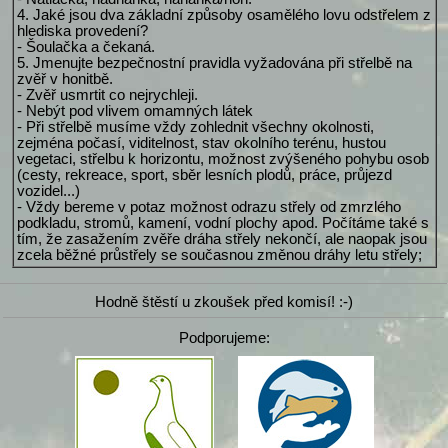
4. Jaké jsou dva základní způsoby osamělého lovu odstřelem z
hlediska provedení?
- Šoulačka a čekaná.
5. Jmenujte bezpečnostní pravidla vyžadována při střelbě na
zvěř v honitbě.
- Zvěř usmrtit co nejrychleji.
- Nebýt pod vlivem omamných látek
- Při střelbě musíme vždy zohlednit všechny okolnosti,
zejména počasí, viditelnost, stav okolního terénu, hustou
vegetaci, střelbu k horizontu, možnost zvýšeného pohybu osob
(cesty, rekreace, sport, sběr lesních plodů, práce, průjezd
vozidel...)
- Vždy bereme v potaz možnost odrazu střely od zmrzlého
podkladu, stromů, kamení, vodní plochy apod. Počítáme také s
tím, že zasažením zvěře dráha střely nekončí, ale naopak jsou
zcela běžné průstřely se současnou změnou dráhy letu střely;
Hodně štěstí u zkoušek před komisí! :-)
Podporujeme: