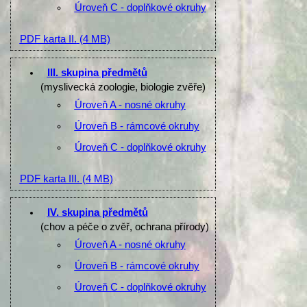
Úroveň C - doplňkové okruhy
PDF karta II.
(4 MB)
III. skupina předmětů
(myslivecká zoologie, biologie zvěře)
Úroveň A - nosné okruhy
Úroveň B - rámcové okruhy
Úroveň C - doplňkové okruhy
PDF karta III.
(4 MB)
IV. skupina předmětů
(chov a péče o zvěř, ochrana přírody)
Úroveň A - nosné okruhy
Úroveň B - rámcové okruhy
Úroveň C - doplňkové okruhy