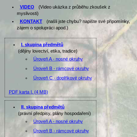
VIDEO
(Video ukázka z průběhu zkoušek z
myslivosti)
KONTAKT
(našli jste chybu? napište své připomínky,
zájem o spolupráci apod.)
I. skupina předmětů
(dějiny lovectví, etika, tradice)
Úroveň A - nosné okruhy
Úroveň B - rámcové okruhy
Úroveň C - doplňkové okruhy
PDF karta I.
(4 MB)
II. skupina předmětů
(právní předpisy, plány hospodaření)
Úroveň A - nosné okruhy
Úroveň B - rámcové okruhy