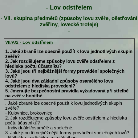
- Lov odstřelem
- VII. skupina předmětů (způsoby lovu zvěře, ošetřování
zvěřiny, lovecké trofeje)
-
VII/A/2 - Lov odstřelem
1. Jaké zbraně lze obecně použít k lovu jednotlivých skupin
zvěře?
2. Jak rozdělujeme způsoby lovu zvěře odstřelem z
hlediska počtu účastníků?
3. Jaké jsou tři nejběžnější formy provádění společných
lovů?
4. Jaké jsou dva základní způsoby osamělého lovu
odstřelem z hlediska provedení?
5. Jmenujte bezpečnostní pravidla vyžadovaná při střelbě
na zvěř v honitbě.
. Jaké zbraně lze obecně použít k lovu jednotlivých skupin
zvěře?
- Kulovnice, brokovnice
2. Jak rozdělujeme způsoby lovu zvěře odstřelem z hlediska
počtu účastníků?
- Individuální/osamělé a společné.
3. Jaké jsou tři nejběžnější formy provádění společných lovů?
- Nátlačka, nadháňka, naháňka/hon.