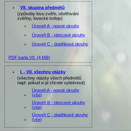
VII. skupina předmětů
(způsoby lovu zvěře, ošetřování
zvěřiny, lovecké trofeje)
Úroveň A - nosné okruhy
Úroveň B - rámcové okruhy
Úroveň C - doplňkové okruhy
PDF karta VII.
(4 MB)
I. - VII. všechny otázky
(všechny otázky všech předmětů
např. pokud si je chcete vytisknout)
Úroveň A - nosné okruhy
(vše)
Úroveň B - rámcové okruhy
(vše)
Úroveň C - doplňkové okruhy
(vše)