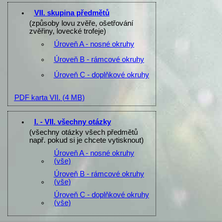
VII. skupina předmětů
(způsoby lovu zvěře, ošetřování
zvěřiny, lovecké trofeje)
Úroveň A - nosné okruhy
Úroveň B - rámcové okruhy
Úroveň C - doplňkové okruhy
PDF karta VII.
(4 MB)
I. - VII. všechny otázky
(všechny otázky všech předmětů
např. pokud si je chcete vytisknout)
Úroveň A - nosné okruhy
(vše)
Úroveň B - rámcové okruhy
(vše)
Úroveň C - doplňkové okruhy
(vše)