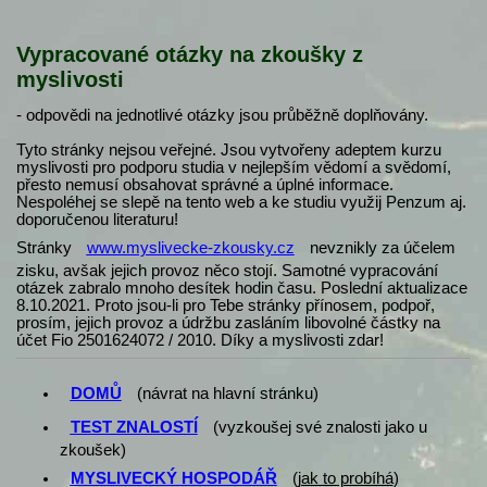
Vypracované otázky na zkoušky z
myslivosti
- odpovědi na jednotlivé otázky jsou průběžně doplňovány.
Tyto stránky nejsou veřejné. Jsou vytvořeny adeptem kurzu
myslivosti pro podporu studia v nejlepším vědomí a svědomí,
přesto nemusí obsahovat správné a úplné informace.
Nespoléhej se slepě na tento web a ke studiu využij Penzum aj.
doporučenou literaturu!
Stránky
www.myslivecke-zkousky.cz
nevznikly za účelem
zisku, avšak jejich provoz něco stojí. Samotné vypracování
otázek zabralo mnoho desítek hodin času. Poslední aktualizace
8.10.2021. Proto jsou-li pro Tebe stránky přínosem, podpoř,
prosím, jejich provoz a údržbu zasláním libovolné částky na
účet Fio 2501624072 / 2010. Díky a myslivosti zdar!
DOMŮ
(návrat na hlavní stránku)
TEST ZNALOSTÍ
(vyzkoušej své znalosti jako u
zkoušek)
MYSLIVECKÝ HOSPODÁŘ
(
jak to probíhá
)