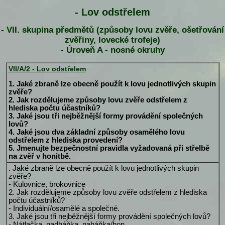
- Lov odstřelem
- VII. skupina předmětů (způsoby lovu zvěře, ošetřování
zvěřiny, lovecké trofeje)
- Úroveň A - nosné okruhy
VII/A/2 - Lov odstřelem
1. Jaké zbraně lze obecně použít k lovu jednotlivých skupin
zvěře?
2. Jak rozdělujeme způsoby lovu zvěře odstřelem z
hlediska počtu účastníků?
3. Jaké jsou tři nejběžnější formy provádění společných
lovů?
4. Jaké jsou dva základní způsoby osamělého lovu
odstřelem z hlediska provedení?
5. Jmenujte bezpečnostní pravidla vyžadovaná při střelbě
na zvěř v honitbě.
. Jaké zbraně lze obecně použít k lovu jednotlivých skupin
zvěře?
- Kulovnice, brokovnice
2. Jak rozdělujeme způsoby lovu zvěře odstřelem z hlediska
počtu účastníků?
- Individuální/osamělé a společné.
3. Jaké jsou tři nejběžnější formy provádění společných lovů?
- Nátlačka, nadháňka, naháňka/hon.