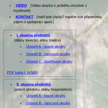
VIDEO
(Video ukázka z průběhu zkoušek z
myslivosti)
KONTAKT
(našli jste chybu? napište své připomínky,
zájem o spolupráci apod.)
I. skupina předmětů
(dějiny lovectví, etika, tradice)
Úroveň A - nosné okruhy
Úroveň B - rámcové okruhy
Úroveň C - doplňkové okruhy
PDF karta I.
(4 MB)
II. skupina předmětů
(právní předpisy, plány hospodaření)
Úroveň A - nosné okruhy
Úroveň B - rámcové okruhy