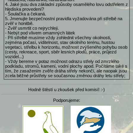
4. Jaké jsou dva základní způsoby osamělého lovu odstřelem z
hlediska provedení?
- Šoulačka a čekaná.
5. Jmenujte bezpečnostní pravidla vyžadována při střelbě na
zvěř v honitbě.
- Zvěř usmrtit co nejrychleji.
- Nebýt pod vlivem omamných látek
- Při střelbě musíme vždy zohlednit všechny okolnosti,
zejména počasí, viditelnost, stav okolního terénu, hustou
vegetaci, střelbu k horizontu, možnost zvýšeného pohybu osob
(cesty, rekreace, sport, sběr lesních plodů, práce, průjezd
vozidel...)
- Vždy bereme v potaz možnost odrazu střely od zmrzlého
podkladu, stromů, kamení, vodní plochy apod. Počítáme také s
tím, že zasažením zvěře dráha střely nekončí, ale naopak jsou
zcela běžné průstřely se současnou změnou dráhy letu střely;
Hodně štěstí u zkoušek před komisí! :-)
Podporujeme: