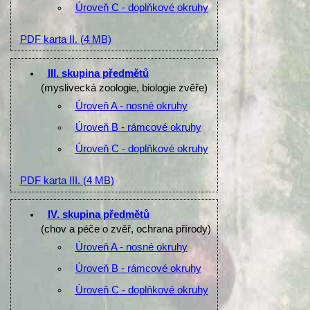
Úroveň C - doplňkové okruhy
PDF karta II.
(4 MB)
III. skupina předmětů
(myslivecká zoologie, biologie zvěře)
Úroveň A - nosné okruhy
Úroveň B - rámcové okruhy
Úroveň C - doplňkové okruhy
PDF karta III.
(4 MB)
IV. skupina předmětů
(chov a péče o zvěř, ochrana přírody)
Úroveň A - nosné okruhy
Úroveň B - rámcové okruhy
Úroveň C - doplňkové okruhy