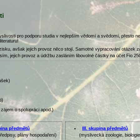
ti
slivosti pro podporu studia v nejlepším vědomí a svědomí, přesto 
iteraturu!
isku, avšak jejich provoz něco stojí. Samotné vypracování otázek z
osím, jejich provoz a údržbu zasláním libovolné částky na účet Fio 25
ušek)
i)
 zájem o spolupráci apod.)
upina předmětů
III. skupina předmětů
předpisy, plány hospodaření)
(myslivecká zoologie, biologi