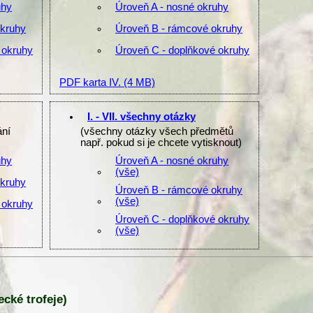
uhy
Úroveň A - nosné okruhy
okruhy
Úroveň B - rámcové okruhy
 okruhy
Úroveň C - doplňkové okruhy
PDF karta IV.
(4 MB)
I. - VII. všechny otázky
ání
(všechny otázky všech předmětů
např. pokud si je chcete vytisknout)
uhy
Úroveň A - nosné okruhy
(vše)
okruhy
Úroveň B - rámcové okruhy
(vše)
 okruhy
Úroveň C - doplňkové okruhy
(vše)
ecké trofeje)