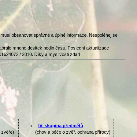
nemusí obsahovat správné a úplné informace. Nespoléhej se
abralo mnoho desítek hodin času. Poslední aktualizace
01624072 / 2010. Díky a myslivosti zdar!
IV. skupina předmětů
e zvěře)
(chov a péče o zvěř, ochrana přírody)