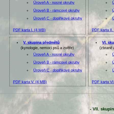
Úroveň A - nosné okruhy
Úroveň B - rámcové okruhy
Úroveň C - doplňkové okruhy
PDF karta I.
(4 MB)
PDF karta II.
V. skupina předmětů
VI. sk
(kynologie, nemoci psů a zvěře)
(zbraně 
Úroveň A - nosné okruhy
Úroveň B - rámcové okruhy
Úroveň C - doplňkové okruhy
PDF karta V.
(4 MB)
PDF karta VI
- VII. skupi