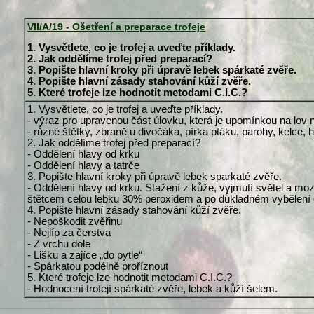
VII/A/19 - Ošetření a preparace trofeje
1. Vysvětlete, co je trofej a uveďte příklady.
2. Jak oddělíme trofej před preparací?
3. Popište hlavní kroky při úpravě lebek spárkaté zvěře.
4. Popište hlavní zásady stahování kůží zvěře.
5. Které trofeje lze hodnotit metodami C.I.C.?
1. Vysvětlete, co je trofej a uveďte příklady.
- výraz pro upravenou část úlovku, která je upomínkou na lo
- různé štětky, zbraně u divočáka, pírka ptáku, parohy, kelce,
2. Jak oddělíme trofej před preparací?
- Oddělení hlavy od krku
- Oddělení hlavy a tatrče
3. Popište hlavní kroky při úpravě lebek sparkaté zvěře.
- Oddělení hlavy od krku. Stažení z kůže, vyjmutí světel a moz
štětcem celou lebku 30% peroxidem a po důkladném vybělení
4. Popište hlavní zásady stahování kůží zvěře.
- Nepoškodit zvěřinu
- Nejlíp za čerstva
- Z vrchu dole
- Lišku a zajíce „do pytle“
- Spárkatou podélně proříznout
5. Které trofeje lze hodnotit metodami C.I.C.?
- Hodnocení trofejí spárkaté zvěře, lebek a kůží šelem.