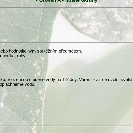
- Úroveň A - nosné okruhy
v nebo hodnotitelným soutěžním předmětem.
 hubertka, rohy,…
ku. Vložení do studené vody na 1-2 dny. Vaření – až se uvolní svalst
 opláchneme vodu.