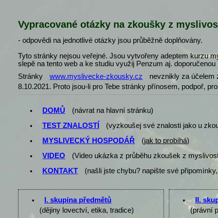
Vypracované otázky na zkoušky z myslivos
- odpovědi na jednotlivé otázky jsou průběžně doplňovány.
Tyto stránky nejsou veřejné. Jsou vytvořeny adeptem kurzu my
slepě na tento web a ke studiu využij Penzum aj. doporučenou l
Stránky
www.myslivecke-zkousky.cz
nevznikly za účelem z
8.10.2021. Proto jsou-li pro Tebe stránky přínosem, podpoř, pr
DOMŮ
(návrat na hlavní stránku)
TEST ZNALOSTÍ
(vyzkoušej své znalosti jako u zko
MYSLIVECKÝ HOSPODÁŘ
(
jak to probíhá
)
VIDEO
(Video ukázka z průběhu zkoušek z myslivost
KONTAKT
(našli jste chybu? napište své připomínky,
I. skupina předmětů
II. sk
(dějiny lovectví, etika, tradice)
(právní 