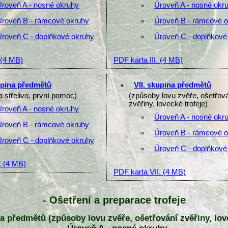
Úroveň A - nosné okruhy
Úroveň A - nosné okr
Úroveň B - rámcové okruhy
Úroveň B - rámcové 
Úroveň C - doplňkové okruhy
Úroveň C - doplňkové
(4 MB)
PDF karta III.
(4 MB)
upina předmětů
VII. skupina předmětů
a střelivo, první pomoc)
(způsoby lovu zvěře, ošetřov
zvěřiny, lovecké trofeje)
Úroveň A - nosné okruhy
Úroveň A - nosné okr
Úroveň B - rámcové okruhy
Úroveň B - rámcové 
Úroveň C - doplňkové okruhy
Úroveň C - doplňkové
.
(4 MB)
PDF karta VII.
(4 MB)
- Ošetření a preparace trofeje
na předmětů (způsoby lovu zvěře, ošetřování zvěřiny, lov