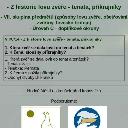
- Z historie lovu zvěře - tenata, příkrajníky
- VII. skupina předmětů (způsoby lovu zvěře, ošetřování
zvěřiny, lovecké trofeje)
- Úroveň C - doplňkové okruhy
VII/C/14 - Z historie lovu zvěře - tenata, příkrajníky
1. Která zvěř se dala lovit do tenat a tenátek?
2. K čemu sloužily příkrajníky?
1. Která zvěř se dala lovit do tenat a tenátek?
- Tenata: zajíc
- Tenátka: Pernatá
2. K čemu sloužily příkrajníky?
- Odchyt divokých králíků
Hodně štěstí u zkoušek před komisí! :-)
Podporujeme: