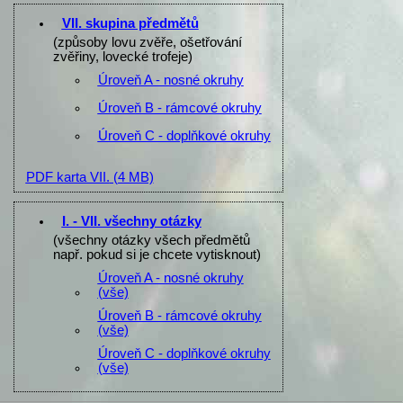
VII. skupina předmětů
(způsoby lovu zvěře, ošetřování
zvěřiny, lovecké trofeje)
Úroveň A - nosné okruhy
Úroveň B - rámcové okruhy
Úroveň C - doplňkové okruhy
PDF karta VII.
(4 MB)
I. - VII. všechny otázky
(všechny otázky všech předmětů
např. pokud si je chcete vytisknout)
Úroveň A - nosné okruhy
(vše)
Úroveň B - rámcové okruhy
(vše)
Úroveň C - doplňkové okruhy
(vše)