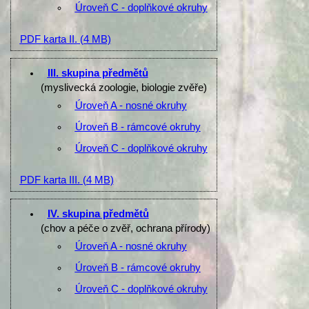
Úroveň C - doplňkové okruhy
PDF karta II.
(4 MB)
III. skupina předmětů
(myslivecká zoologie, biologie zvěře)
Úroveň A - nosné okruhy
Úroveň B - rámcové okruhy
Úroveň C - doplňkové okruhy
PDF karta III.
(4 MB)
IV. skupina předmětů
(chov a péče o zvěř, ochrana přírody)
Úroveň A - nosné okruhy
Úroveň B - rámcové okruhy
Úroveň C - doplňkové okruhy