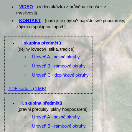
VIDEO
(Video ukázka z průběhu zkoušek z
myslivosti)
KONTAKT
(našli jste chybu? napište své připomínky,
zájem o spolupráci apod.)
I. skupina předmětů
(dějiny lovectví, etika, tradice)
Úroveň A - nosné okruhy
Úroveň B - rámcové okruhy
Úroveň C - doplňkové okruhy
PDF karta I.
(4 MB)
II. skupina předmětů
(právní předpisy, plány hospodaření)
Úroveň A - nosné okruhy
Úroveň B - rámcové okruhy