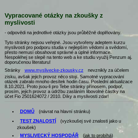
Vypracované otázky na zkoušky z
myslivosti
- odpovědi na jednotlivé otázky jsou průběžně doplňovány.
Tyto stránky nejsou veřejné. Jsou vytvořeny adeptem kurzu
myslivosti pro podporu studia v nejlepším vědomí a svědomí,
přesto nemusí obsahovat správné a úplné informace.
Nespoléhej se slepě na tento web a ke studiu využij Penzum aj.
doporučenou literaturu!
Stránky
www.myslivecke-zkousky.cz
nevznikly za účelem
zisku, avšak jejich provoz něco stojí. Samotné vypracování
otázek zabralo mnoho desítek hodin času. Poslední aktualizace
8.10.2021. Proto jsou-li pro Tebe stránky přínosem, podpoř,
prosím, jejich provoz a údržbu zasláním libovolné částky na
účet Fio 2501624072 / 2010. Díky a myslivosti zdar!
DOMŮ
(návrat na hlavní stránku)
TEST ZNALOSTÍ
(vyzkoušej své znalosti jako u
zkoušek)
MYSLIVECKÝ HOSPODÁŘ
(
jak to probíhá
)