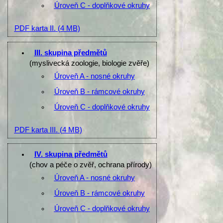
Úroveň C - doplňkové okruhy
PDF karta II.
(4 MB)
III. skupina předmětů
(myslivecká zoologie, biologie zvěře)
Úroveň A - nosné okruhy
Úroveň B - rámcové okruhy
Úroveň C - doplňkové okruhy
PDF karta III.
(4 MB)
IV. skupina předmětů
(chov a péče o zvěř, ochrana přírody)
Úroveň A - nosné okruhy
Úroveň B - rámcové okruhy
Úroveň C - doplňkové okruhy