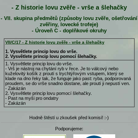
- Z historie lovu zvěře - vrše a šlehačky
- VII. skupina předmětů (způsoby lovu zvěře, ošetřování
zvěřiny, lovecké trofeje)
- Úroveň C - doplňkové okruhy
VII/C/17 - Z historie lovu zvěře - vrše a šlehačky
1. Vysvětlete princip lovu do vrše.
2. Vysvětlete princip lovu pomocí šlehačky.
1. Vysvětlete princip lovu do vrše.
- Vrš je nástroj na chytání ryb v řece. Je to válcový nebo
kuželovitý košík z proutí s trychtýřovým vstupem, který se
klade na dno řeky tak, že funguje jako past: ryba, podporovaná
proudem, se do vrše snadno dostane, ale proutí ji nepustí ven.
- Zakázán
2. Vysvětlete princip lovu pomocí šlehačky.
- Past na myši pro ondatry
- Zakázán
Hodně štěstí u zkoušek před komisí! :-)
Podporujeme: