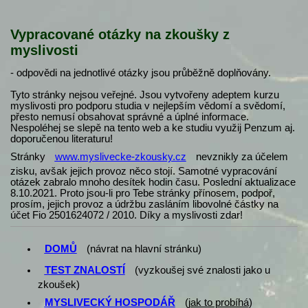
Vypracované otázky na zkoušky z
myslivosti
- odpovědi na jednotlivé otázky jsou průběžně doplňovány.
Tyto stránky nejsou veřejné. Jsou vytvořeny adeptem kurzu
myslivosti pro podporu studia v nejlepším vědomí a svědomí,
přesto nemusí obsahovat správné a úplné informace.
Nespoléhej se slepě na tento web a ke studiu využij Penzum aj.
doporučenou literaturu!
Stránky
www.myslivecke-zkousky.cz
nevznikly za účelem
zisku, avšak jejich provoz něco stojí. Samotné vypracování
otázek zabralo mnoho desítek hodin času. Poslední aktualizace
8.10.2021. Proto jsou-li pro Tebe stránky přínosem, podpoř,
prosím, jejich provoz a údržbu zasláním libovolné částky na
účet Fio 2501624072 / 2010. Díky a myslivosti zdar!
DOMŮ
(návrat na hlavní stránku)
TEST ZNALOSTÍ
(vyzkoušej své znalosti jako u
zkoušek)
MYSLIVECKÝ HOSPODÁŘ
(
jak to probíhá
)