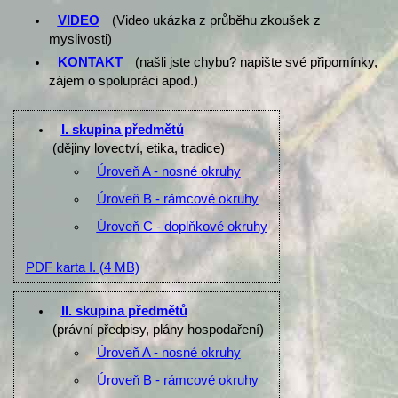
VIDEO
(Video ukázka z průběhu zkoušek z
myslivosti)
KONTAKT
(našli jste chybu? napište své připomínky,
zájem o spolupráci apod.)
I. skupina předmětů
(dějiny lovectví, etika, tradice)
Úroveň A - nosné okruhy
Úroveň B - rámcové okruhy
Úroveň C - doplňkové okruhy
PDF karta I.
(4 MB)
II. skupina předmětů
(právní předpisy, plány hospodaření)
Úroveň A - nosné okruhy
Úroveň B - rámcové okruhy