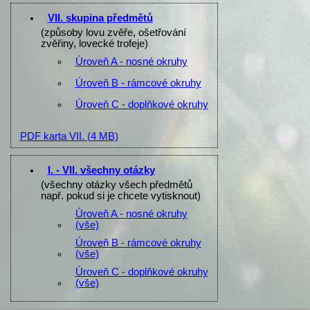
VII. skupina předmětů
(způsoby lovu zvěře, ošetřování
zvěřiny, lovecké trofeje)
Úroveň A - nosné okruhy
Úroveň B - rámcové okruhy
Úroveň C - doplňkové okruhy
PDF karta VII.
(4 MB)
I. - VII. všechny otázky
(všechny otázky všech předmětů
např. pokud si je chcete vytisknout)
Úroveň A - nosné okruhy
(vše)
Úroveň B - rámcové okruhy
(vše)
Úroveň C - doplňkové okruhy
(vše)