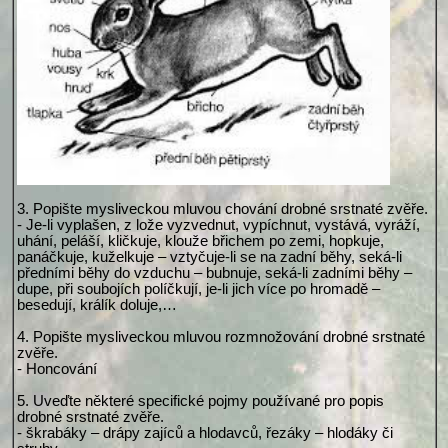
3. Popište mysliveckou mluvou chování drobné srstnaté zvěře.
- Je-li vyplašen, z lože vyzvednut, vypíchnut, vystává, vyráží,
uhání, peláší, kličkuje, klouže břichem po zemi, hopkuje,
panáčkuje, kuželkuje – vztyčuje-li se na zadní běhy, seká-li
předními běhy do vzduchu – bubnuje, seká-li zadními běhy –
dupe, při soubojích políčkují, je-li jich více po hromadě –
besedují, králík doluje,…
4. Popište mysliveckou mluvou rozmnožování drobné srstnaté
zvěře.
- Honcování
5. Uveďte některé specifické pojmy používané pro popis
drobné srstnaté zvěře.
- škrabáky – drápy zajíců a hlodavců, řezáky – hlodáky či