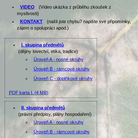
VIDEO
(Video ukázka z průběhu zkoušek z
myslivosti)
KONTAKT
(našli jste chybu? napište své připomínky,
zájem o spolupráci apod.)
I. skupina předmětů
(dějiny lovectví, etika, tradice)
Úroveň A - nosné okruhy
Úroveň B - rámcové okruhy
Úroveň C - doplňkové okruhy
PDF karta I.
(4 MB)
II. skupina předmětů
(právní předpisy, plány hospodaření)
Úroveň A - nosné okruhy
Úroveň B - rámcové okruhy