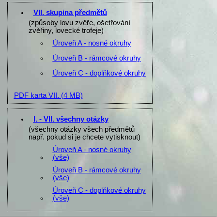
VII. skupina předmětů
(způsoby lovu zvěře, ošetřování
zvěřiny, lovecké trofeje)
Úroveň A - nosné okruhy
Úroveň B - rámcové okruhy
Úroveň C - doplňkové okruhy
PDF karta VII.
(4 MB)
I. - VII. všechny otázky
(všechny otázky všech předmětů
např. pokud si je chcete vytisknout)
Úroveň A - nosné okruhy
(vše)
Úroveň B - rámcové okruhy
(vše)
Úroveň C - doplňkové okruhy
(vše)