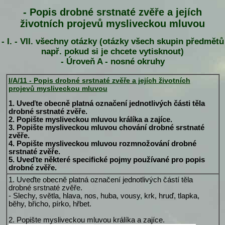
- Popis drobné srstnaté zvěře a jejích
životních projevů mysliveckou mluvou
- I. - VII. všechny otázky (otázky všech skupin předmětů
např. pokud si je chcete vytisknout)
- Úroveň A - nosné okruhy
I/A/11 - Popis drobné srstnaté zvěře a jejích životních
projevů mysliveckou mluvou
1. Uveďte obecně platná označení jednotlivých části těla
drobné srstnaté zvěře.
2. Popište mysliveckou mluvou králíka a zajíce.
3. Popište mysliveckou mluvou chování drobné srstnaté
zvěře.
4. Popište mysliveckou mluvou rozmnožování drobné
srstnaté zvěře.
5. Uveďte některé specifické pojmy používané pro popis
drobné zvěře.
1. Uveďte obecně platná označení jednotlivých částí těla
drobné srstnaté zvěře.
- Slechy, světla, hlava, nos, huba, vousy, krk, hruď, tlapka,
běhy, břicho, pírko, hřbet.
2. Popište mysliveckou mluvou králíka a zajíce.