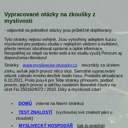
Vypracované otázky na zkoušky z
myslivosti
- odpovědi na jednotlivé otázky jsou průběžně doplňovány.
Tyto stránky nejsou veřejné. Jsou vytvořeny adeptem kurzu
myslivosti pro podporu studia v nejlepším vědomí a svědomí,
přesto nemusí obsahovat správné a úplné informace.
Nespoléhej se slepě na tento web a ke studiu využij Penzum aj.
doporučenou literaturu!
Stránky
www.myslivecke-zkousky.cz
nevznikly za účelem
zisku, avšak jejich provoz něco stojí. Samotné vypracování
otázek zabralo mnoho desítek hodin času. Poslední aktualizace
8.10.2021. Proto jsou-li pro Tebe stránky přínosem, podpoř,
prosím, jejich provoz a údržbu zasláním libovolné částky na
účet Fio 2501624072 / 2010. Díky a myslivosti zdar!
DOMŮ
(návrat na hlavní stránku)
TEST ZNALOSTÍ
(vyzkoušej své znalosti jako u
zkoušek)
MYSLIVECKÝ HOSPODÁŘ
(
jak to probíhá
)