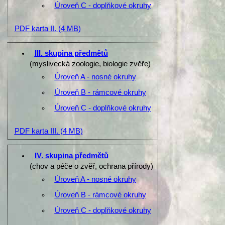
Úroveň C - doplňkové okruhy
PDF karta II.
(4 MB)
III. skupina předmětů
(myslivecká zoologie, biologie zvěře)
Úroveň A - nosné okruhy
Úroveň B - rámcové okruhy
Úroveň C - doplňkové okruhy
PDF karta III.
(4 MB)
IV. skupina předmětů
(chov a péče o zvěř, ochrana přírody)
Úroveň A - nosné okruhy
Úroveň B - rámcové okruhy
Úroveň C - doplňkové okruhy