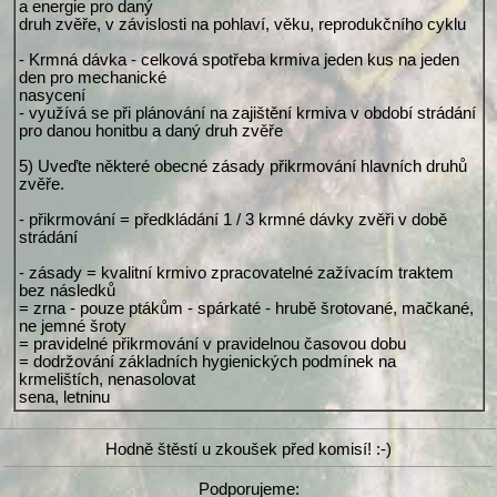
a energie pro daný
druh zvěře, v závislosti na pohlaví, věku, reprodukčního cyklu
- Krmná dávka - celková spotřeba krmiva jeden kus na jeden
den pro mechanické
nasycení
- využívá se při plánování na zajištění krmiva v období strádání
pro danou honitbu a daný druh zvěře
5) Uveďte některé obecné zásady přikrmování hlavních druhů
zvěře.
- přikrmování = předkládání 1 / 3 krmné dávky zvěři v době
strádání
- zásady = kvalitní krmivo zpracovatelné zažívacím traktem
bez následků
= zrna - pouze ptákům - spárkaté - hrubě šrotované, mačkané,
ne jemné šroty
= pravidelné přikrmování v pravidelnou časovou dobu
= dodržování základních hygienických podmínek na
krmelištích, nenasolovat
sena, letninu
Hodně štěstí u zkoušek před komisí! :-)
Podporujeme: