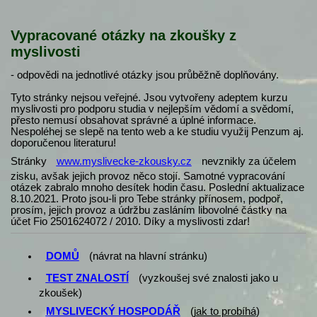
Vypracované otázky na zkoušky z
myslivosti
- odpovědi na jednotlivé otázky jsou průběžně doplňovány.
Tyto stránky nejsou veřejné. Jsou vytvořeny adeptem kurzu
myslivosti pro podporu studia v nejlepším vědomí a svědomí,
přesto nemusí obsahovat správné a úplné informace.
Nespoléhej se slepě na tento web a ke studiu využij Penzum aj.
doporučenou literaturu!
Stránky
www.myslivecke-zkousky.cz
nevznikly za účelem
zisku, avšak jejich provoz něco stojí. Samotné vypracování
otázek zabralo mnoho desítek hodin času. Poslední aktualizace
8.10.2021. Proto jsou-li pro Tebe stránky přínosem, podpoř,
prosím, jejich provoz a údržbu zasláním libovolné částky na
účet Fio 2501624072 / 2010. Díky a myslivosti zdar!
DOMŮ
(návrat na hlavní stránku)
TEST ZNALOSTÍ
(vyzkoušej své znalosti jako u
zkoušek)
MYSLIVECKÝ HOSPODÁŘ
(
jak to probíhá
)