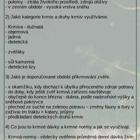
- polomy - ztráta životního prostředí, zdrojů obživy
- v zimním období - vysoká vrstva sněhu
2) Jaké kategorie krmiv a druhy krmiv využíváme.
- Krmiva - dužnatá
- objemová
- jadrná
- dietetická
- zvěřáky
- sůl kamenná
- dietetické lizy
3) Jaké je doporučované období přikrmování zvěře.
- v okamžiku, kdy dochází k úbytku přirozeného zdroje potravy
- do doby, kdy ještě zvěř krmná zařízení navštěvuje
- obyčejně do konce března - dubna, podle nadmořské výšky a
sněhové pokrývce
- přechod ze suché na zelenou potravu – změny fauny a flory v
zažívacím traktu = katary, průjmy
- předkládání dietetických druhů krmiv
4) Co jsou to krmné dávky a krmné normy a jak se využívají.
- Krmná norma - vědecky ověřena průměrná denní dávka živin