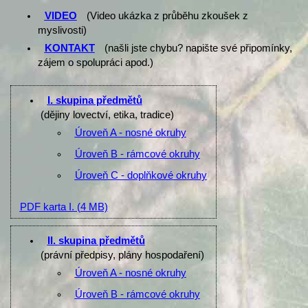
VIDEO
(Video ukázka z průběhu zkoušek z
myslivosti)
KONTAKT
(našli jste chybu? napište své připomínky,
zájem o spolupráci apod.)
I. skupina předmětů
(dějiny lovectví, etika, tradice)
Úroveň A - nosné okruhy
Úroveň B - rámcové okruhy
Úroveň C - doplňkové okruhy
PDF karta I.
(4 MB)
II. skupina předmětů
(právní předpisy, plány hospodaření)
Úroveň A - nosné okruhy
Úroveň B - rámcové okruhy