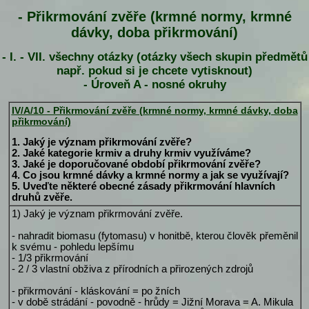
- Přikrmování zvěře (krmné normy, krmné
dávky, doba přikrmování)
- I. - VII. všechny otázky (otázky všech skupin předmětů
např. pokud si je chcete vytisknout)
- Úroveň A - nosné okruhy
IV/A/10 - Přikrmování zvěře (krmné normy, krmné dávky, doba
přikrmování)
1. Jaký je význam přikrmování zvěře?
2. Jaké kategorie krmiv a druhy krmiv využíváme?
3. Jaké je doporučované období přikrmování zvěře?
4. Co jsou krmné dávky a krmné normy a jak se využívají?
5. Uveďte některé obecné zásady přikrmování hlavních
druhů zvěře.
1) Jaký je význam přikrmování zvěře.
- nahradit biomasu (fytomasu) v honitbě, kterou člověk přeměnil
k svému - pohledu lepšímu
- 1/3 přikrmování
- 2 / 3 vlastní obživa z přírodních a přirozených zdrojů
- přikrmování - kláskování = po žních
- v době strádání - povodně - hrůdy = Jižní Morava = A. Mikula