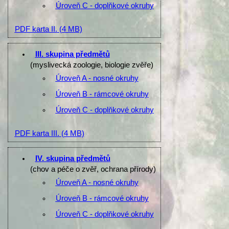
Úroveň C - doplňkové okruhy
PDF karta II.
(4 MB)
III. skupina předmětů
(myslivecká zoologie, biologie zvěře)
Úroveň A - nosné okruhy
Úroveň B - rámcové okruhy
Úroveň C - doplňkové okruhy
PDF karta III.
(4 MB)
IV. skupina předmětů
(chov a péče o zvěř, ochrana přírody)
Úroveň A - nosné okruhy
Úroveň B - rámcové okruhy
Úroveň C - doplňkové okruhy