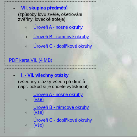
VII. skupina předmětů
(způsoby lovu zvěře, ošetřování
zvěřiny, lovecké trofeje)
Úroveň A - nosné okruhy
Úroveň B - rámcové okruhy
Úroveň C - doplňkové okruhy
PDF karta VII.
(4 MB)
I. - VII. všechny otázky
(všechny otázky všech předmětů
např. pokud si je chcete vytisknout)
Úroveň A - nosné okruhy
(vše)
Úroveň B - rámcové okruhy
(vše)
Úroveň C - doplňkové okruhy
(vše)