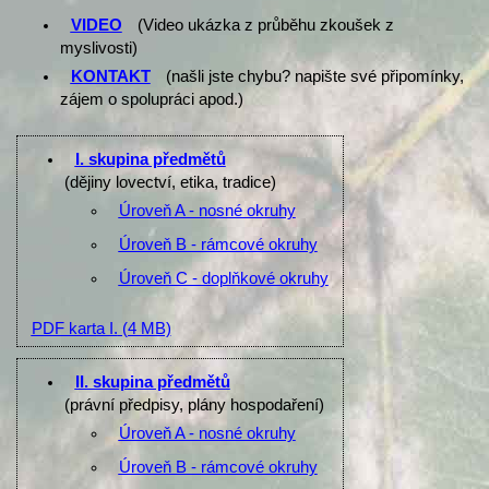
VIDEO
(Video ukázka z průběhu zkoušek z
myslivosti)
KONTAKT
(našli jste chybu? napište své připomínky,
zájem o spolupráci apod.)
I. skupina předmětů
(dějiny lovectví, etika, tradice)
Úroveň A - nosné okruhy
Úroveň B - rámcové okruhy
Úroveň C - doplňkové okruhy
PDF karta I.
(4 MB)
II. skupina předmětů
(právní předpisy, plány hospodaření)
Úroveň A - nosné okruhy
Úroveň B - rámcové okruhy