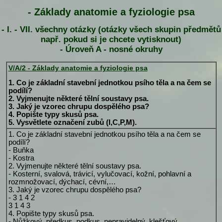
- Základy anatomie a fyziologie psa
- I. - VII. všechny otázky (otázky všech skupin předmětů
např. pokud si je chcete vytisknout)
- Úroveň A - nosné okruhy
V/A/2 - Základy anatomie a fyziologie psa
1. Co je základní stavební jednotkou psího těla a na čem se
podílí?
2. Vyjmenujte některé tělní soustavy psa.
3. Jaký je vzorec chrupu dospělého psa?
4. Popište typy skusů psa.
5. Vysvětlete označení zubů (I,C,P,M).
1. Co je základní stavební jednotkou psího těla a na čem se
podílí?
- Buňka
- Kostra
2. Vyjmenujte některé tělní soustavy psa.
- Kosterní, svalová, trávicí, vylučovací, kožní, pohlavní a
rozmnožovací, dýchací, cévní,…
3. Jaký je vzorec chrupu dospělého psa?
- 3 1 4 2
3 1 4 3
4. Popište typy skusů psa.
- Nůžkový, předkus, podkus, nepravidelný, klešťový.