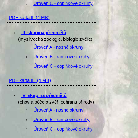
Úroveň C - doplňkové okruhy
PDF karta II.
(4 MB)
III. skupina předmětů
(myslivecká zoologie, biologie zvěře)
Úroveň A - nosné okruhy
Úroveň B - rámcové okruhy
Úroveň C - doplňkové okruhy
PDF karta III.
(4 MB)
IV. skupina předmětů
(chov a péče o zvěř, ochrana přírody)
Úroveň A - nosné okruhy
Úroveň B - rámcové okruhy
Úroveň C - doplňkové okruhy