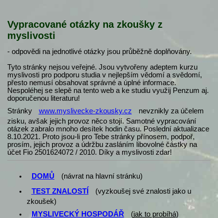
Vypracované otázky na zkoušky z
myslivosti
- odpovědi na jednotlivé otázky jsou průběžně doplňovány.
Tyto stránky nejsou veřejné. Jsou vytvořeny adeptem kurzu
myslivosti pro podporu studia v nejlepším vědomí a svědomí,
přesto nemusí obsahovat správné a úplné informace.
Nespoléhej se slepě na tento web a ke studiu využij Penzum aj.
doporučenou literaturu!
Stránky
www.myslivecke-zkousky.cz
nevznikly za účelem
zisku, avšak jejich provoz něco stojí. Samotné vypracování
otázek zabralo mnoho desítek hodin času. Poslední aktualizace
8.10.2021. Proto jsou-li pro Tebe stránky přínosem, podpoř,
prosím, jejich provoz a údržbu zasláním libovolné částky na
účet Fio 2501624072 / 2010. Díky a myslivosti zdar!
DOMŮ
(návrat na hlavní stránku)
TEST ZNALOSTÍ
(vyzkoušej své znalosti jako u
zkoušek)
MYSLIVECKÝ HOSPODÁŘ
(
jak to probíhá
)