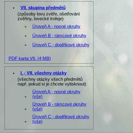
VII. skupina předmětů
(způsoby lovu zvěře, ošetřování
zvěřiny, lovecké trofeje)
Úroveň A - nosné okruhy
Úroveň B - rámcové okruhy
Úroveň C - doplňkové okruhy
PDF karta VII.
(4 MB)
I. - VII. všechny otázky
(všechny otázky všech předmětů
např. pokud si je chcete vytisknout)
Úroveň A - nosné okruhy
(vše)
Úroveň B - rámcové okruhy
(vše)
Úroveň C - doplňkové okruhy
(vše)