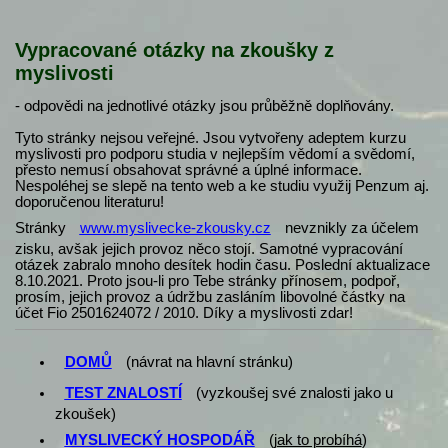
Vypracované otázky na zkoušky z
myslivosti
- odpovědi na jednotlivé otázky jsou průběžně doplňovány.
Tyto stránky nejsou veřejné. Jsou vytvořeny adeptem kurzu
myslivosti pro podporu studia v nejlepším vědomí a svědomí,
přesto nemusí obsahovat správné a úplné informace.
Nespoléhej se slepě na tento web a ke studiu využij Penzum aj.
doporučenou literaturu!
Stránky
www.myslivecke-zkousky.cz
nevznikly za účelem
zisku, avšak jejich provoz něco stojí. Samotné vypracování
otázek zabralo mnoho desítek hodin času. Poslední aktualizace
8.10.2021. Proto jsou-li pro Tebe stránky přínosem, podpoř,
prosím, jejich provoz a údržbu zasláním libovolné částky na
účet Fio 2501624072 / 2010. Díky a myslivosti zdar!
DOMŮ
(návrat na hlavní stránku)
TEST ZNALOSTÍ
(vyzkoušej své znalosti jako u
zkoušek)
MYSLIVECKÝ HOSPODÁŘ
(
jak to probíhá
)