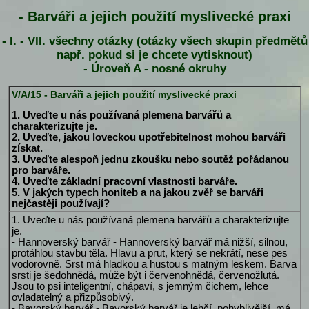
- Barváři a jejich použití myslivecké praxi
- I. - VII. všechny otázky (otázky všech skupin předmětů
např. pokud si je chcete vytisknout)
- Úroveň A - nosné okruhy
V/A/15 - Barváři a jejich použití myslivecké praxi
1. Uveďte u nás používaná plemena barvářů a
charakterizujte je.
2. Uveďte, jakou loveckou upotřebitelnost mohou barváři
získat.
3. Uveďte alespoň jednu zkoušku nebo soutěž pořádanou
pro barváře.
4. Uveďte základní pracovní vlastnosti barváře.
5. V jakých typech honiteb a na jakou zvěř se barváři
nejčastěji používají?
1. Uveďte u nás používaná plemena barvářů a charakterizujte
je.
- Hannoverský barvář - Hannoverský barvář má nižší, silnou,
protáhlou stavbu těla. Hlavu a prut, který se nekrátí, nese pes
vodorovně. Srst má hladkou a hustou s matným leskem. Barva
srsti je šedohnědá, může být i červenohnědá, červenožlutá.
Jsou to psi inteligentní, chápaví, s jemným čichem, lehce
ovladatelný a přizpůsobivý.
- Bavorský barvář - Bavorský barvář je lehčí, pohyblivější, má