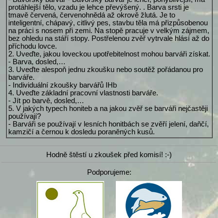
protáhlejší tělo, vzadu je lehce převýšený. . Barva srsti je
tmavě červená, červenohnědá až okrově žlutá. Je to
inteligentní, chápavý, citlivý pes, stavbu těla má přizpůsobenou
na práci s nosem při zemi. Na stopě pracuje v velkým zájmem,
bez ohledu na stáří stopy. Postřelenou zvěř vytrvale hlásí až do
příchodu lovce.
2. Uveďte, jakou loveckou upotřebitelnost mohou barváři získat.
- Barva, dosled,…
3. Uveďte alespoň jednu zkoušku nebo soutěž pořádanou pro
barváře.
- Individuální zkoušky barvářů IHb
4. Uveďte základní pracovní vlastnosti barváře.
- Jít po barvě, dosled,…
5. V jakých typech honiteb a na jakou zvěř se barváři nejčastěji
používají?
- Barváři se používají v lesních honitbách se zvěří jelení, daňčí,
kamzičí a černou k dosledu poraněných kusů.
Hodně štěstí u zkoušek před komisí! :-)
Podporujeme: