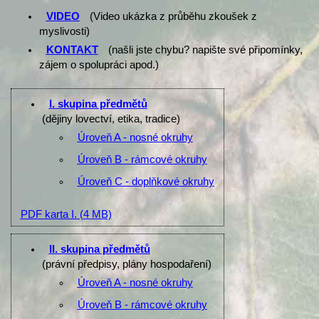
VIDEO
(Video ukázka z průběhu zkoušek z
myslivosti)
KONTAKT
(našli jste chybu? napište své připomínky,
zájem o spolupráci apod.)
I. skupina předmětů
(dějiny lovectví, etika, tradice)
Úroveň A - nosné okruhy
Úroveň B - rámcové okruhy
Úroveň C - doplňkové okruhy
PDF karta I.
(4 MB)
II. skupina předmětů
(právní předpisy, plány hospodaření)
Úroveň A - nosné okruhy
Úroveň B - rámcové okruhy