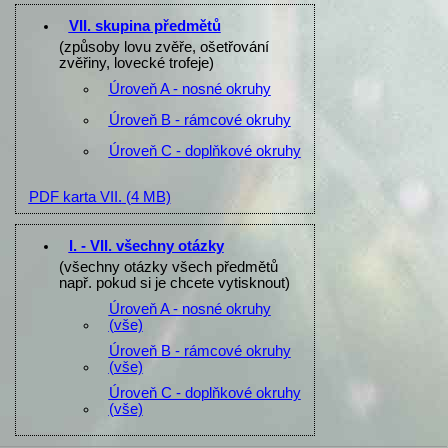
VII. skupina předmětů
(způsoby lovu zvěře, ošetřování
zvěřiny, lovecké trofeje)
Úroveň A - nosné okruhy
Úroveň B - rámcové okruhy
Úroveň C - doplňkové okruhy
PDF karta VII.
(4 MB)
I. - VII. všechny otázky
(všechny otázky všech předmětů
např. pokud si je chcete vytisknout)
Úroveň A - nosné okruhy
(vše)
Úroveň B - rámcové okruhy
(vše)
Úroveň C - doplňkové okruhy
(vše)