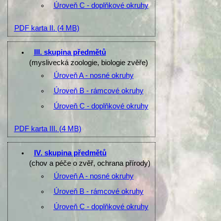
Úroveň C - doplňkové okruhy
PDF karta II.
(4 MB)
III. skupina předmětů
(myslivecká zoologie, biologie zvěře)
Úroveň A - nosné okruhy
Úroveň B - rámcové okruhy
Úroveň C - doplňkové okruhy
PDF karta III.
(4 MB)
IV. skupina předmětů
(chov a péče o zvěř, ochrana přírody)
Úroveň A - nosné okruhy
Úroveň B - rámcové okruhy
Úroveň C - doplňkové okruhy