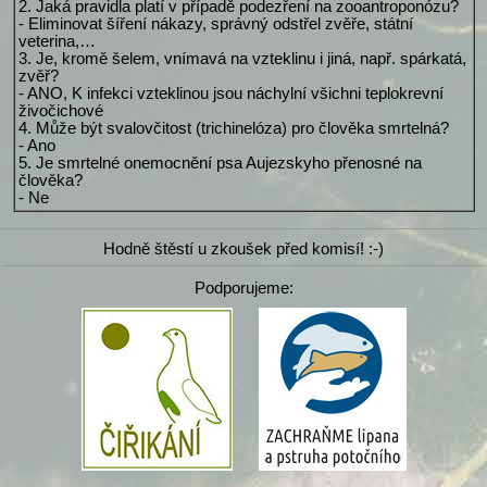
2. Jaká pravidla platí v případě podezření na zooantroponózu?
- Eliminovat šíření nákazy, správný odstřel zvěře, státní
veterina,…
3. Je, kromě šelem, vnímavá na vzteklinu i jiná, např. spárkatá,
zvěř?
- ANO, K infekci vzteklinou jsou náchylní všichni teplokrevní
živočichové
4. Může být svalovčitost (trichinelóza) pro člověka smrtelná?
- Ano
5. Je smrtelné onemocnění psa Aujezskyho přenosné na
člověka?
- Ne
Hodně štěstí u zkoušek před komisí! :-)
Podporujeme: