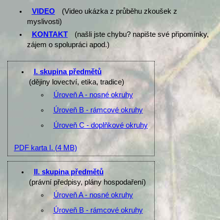
VIDEO
(Video ukázka z průběhu zkoušek z
myslivosti)
KONTAKT
(našli jste chybu? napište své připomínky,
zájem o spolupráci apod.)
I. skupina předmětů
(dějiny lovectví, etika, tradice)
Úroveň A - nosné okruhy
Úroveň B - rámcové okruhy
Úroveň C - doplňkové okruhy
PDF karta I.
(4 MB)
II. skupina předmětů
(právní předpisy, plány hospodaření)
Úroveň A - nosné okruhy
Úroveň B - rámcové okruhy