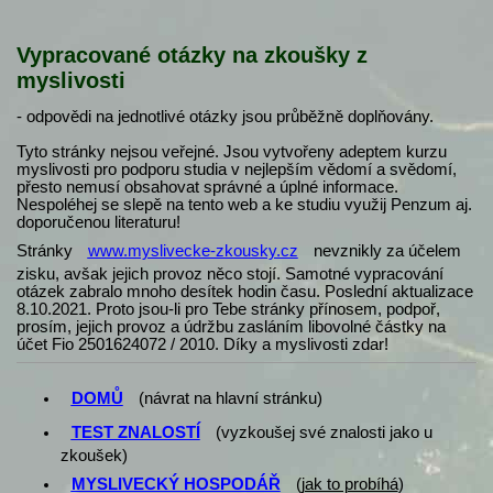
Vypracované otázky na zkoušky z
myslivosti
- odpovědi na jednotlivé otázky jsou průběžně doplňovány.
Tyto stránky nejsou veřejné. Jsou vytvořeny adeptem kurzu
myslivosti pro podporu studia v nejlepším vědomí a svědomí,
přesto nemusí obsahovat správné a úplné informace.
Nespoléhej se slepě na tento web a ke studiu využij Penzum aj.
doporučenou literaturu!
Stránky
www.myslivecke-zkousky.cz
nevznikly za účelem
zisku, avšak jejich provoz něco stojí. Samotné vypracování
otázek zabralo mnoho desítek hodin času. Poslední aktualizace
8.10.2021. Proto jsou-li pro Tebe stránky přínosem, podpoř,
prosím, jejich provoz a údržbu zasláním libovolné částky na
účet Fio 2501624072 / 2010. Díky a myslivosti zdar!
DOMŮ
(návrat na hlavní stránku)
TEST ZNALOSTÍ
(vyzkoušej své znalosti jako u
zkoušek)
MYSLIVECKÝ HOSPODÁŘ
(
jak to probíhá
)