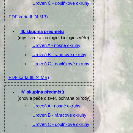
Úroveň C - doplňkové okruhy
PDF karta II.
(4 MB)
III. skupina předmětů
(myslivecká zoologie, biologie zvěře)
Úroveň A - nosné okruhy
Úroveň B - rámcové okruhy
Úroveň C - doplňkové okruhy
PDF karta III.
(4 MB)
IV. skupina předmětů
(chov a péče o zvěř, ochrana přírody)
Úroveň A - nosné okruhy
Úroveň B - rámcové okruhy
Úroveň C - doplňkové okruhy