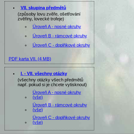
VII. skupina předmětů
(způsoby lovu zvěře, ošetřování
zvěřiny, lovecké trofeje)
Úroveň A - nosné okruhy
Úroveň B - rámcové okruhy
Úroveň C - doplňkové okruhy
PDF karta VII.
(4 MB)
I. - VII. všechny otázky
(všechny otázky všech předmětů
např. pokud si je chcete vytisknout)
Úroveň A - nosné okruhy
(vše)
Úroveň B - rámcové okruhy
(vše)
Úroveň C - doplňkové okruhy
(vše)