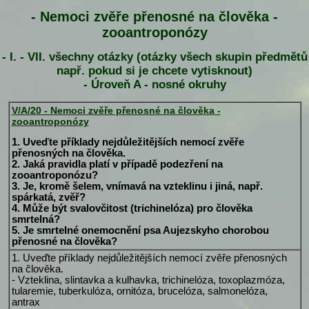
- Nemoci zvěře přenosné na člověka -
zooantroponózy
- I. - VII. všechny otázky (otázky všech skupin předmětů
např. pokud si je chcete vytisknout)
- Úroveň A - nosné okruhy
V/A/20 - Nemoci zvěře přenosné na člověka -
zooantroponózy
1. Uveďte příklady nejdůležitějších nemocí zvěře
přenosných na člověka.
2. Jaká pravidla platí v případě podezření na
zooantroponózu?
3. Je, kromě šelem, vnímavá na vzteklinu i jiná, např.
spárkatá, zvěř?
4. Může být svalovčitost (trichinelóza) pro člověka
smrtelná?
5. Je smrtelné onemocnění psa Aujezskyho chorobou
přenosné na člověka?
1. Uveďte příklady nejdůležitějších nemocí zvěře přenosných
na člověka.
- Vzteklina, slintavka a kulhavka, trichinelóza, toxoplazmóza,
tularemie, tuberkulóza, ornitóza, brucelóza, salmonelóza,
antrax