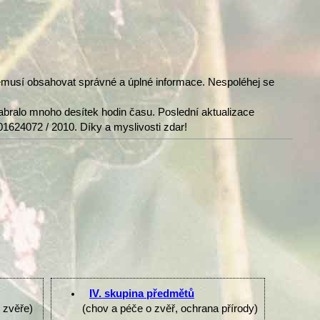
nemusí obsahovat správné a úplné informace. Nespoléhej se
abralo mnoho desítek hodin času. Poslední aktualizace
01624072 / 2010. Díky a myslivosti zdar!
IV. skupina předmětů
e zvěře)
(chov a péče o zvěř, ochrana přírody)