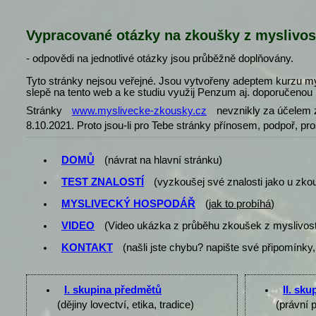
Vypracované otázky na zkoušky z myslivos
- odpovědi na jednotlivé otázky jsou průběžně doplňovány.
Tyto stránky nejsou veřejné. Jsou vytvořeny adeptem kurzu my
slepě na tento web a ke studiu využij Penzum aj. doporučenou l
Stránky
www.myslivecke-zkousky.cz
nevznikly za účelem z
8.10.2021. Proto jsou-li pro Tebe stránky přínosem, podpoř, pr
DOMŮ
(návrat na hlavní stránku)
TEST ZNALOSTÍ
(vyzkoušej své znalosti jako u zko
MYSLIVECKÝ HOSPODÁŘ
(
jak to probíhá
)
VIDEO
(Video ukázka z průběhu zkoušek z myslivost
KONTAKT
(našli jste chybu? napište své připomínky,
I. skupina předmětů
II. sk
(dějiny lovectví, etika, tradice)
(právní 