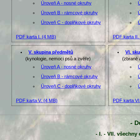
Úroveň A - nosné okruhy
Úroveň B - rámcové okruhy
Úroveň C - doplňkové okruhy
PDF karta I.
(4 MB)
PDF karta II.
V. skupina předmětů
VI. sk
(kynologie, nemoci psů a zvěře)
(zbraně 
Úroveň A - nosné okruhy
Úroveň B - rámcové okruhy
Úroveň C - doplňkové okruhy
PDF karta V.
(4 MB)
PDF karta VI
- D
- I. - VII. všechn