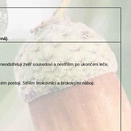
cná).
 neodstřeluji zvěř sousedovi a nestřílím po ukončení leče.
ém postoji. Střílím brokovnicí a brokovými náboji.