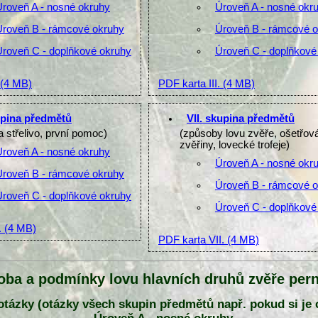
Úroveň A - nosné okruhy
Úroveň A - nosné okr
Úroveň B - rámcové okruhy
Úroveň B - rámcové 
Úroveň C - doplňkové okruhy
Úroveň C - doplňkové
(4 MB)
PDF karta III.
(4 MB)
upina předmětů
VII. skupina předmětů
a střelivo, první pomoc)
(způsoby lovu zvěře, ošetřov
zvěřiny, lovecké trofeje)
Úroveň A - nosné okruhy
Úroveň A - nosné okr
Úroveň B - rámcové okruhy
Úroveň B - rámcové 
Úroveň C - doplňkové okruhy
Úroveň C - doplňkové
.
(4 MB)
PDF karta VII.
(4 MB)
oba a podmínky lovu hlavních druhů zvěře per
y otázky (otázky všech skupin předmětů např. pokud si je