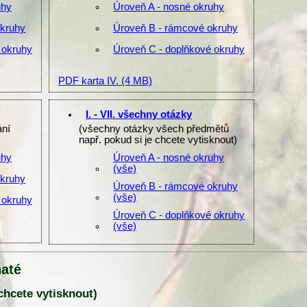
uhy
Úroveň A - nosné okruhy
okruhy
Úroveň B - rámcové okruhy
 okruhy
Úroveň C - doplňkové okruhy
PDF karta IV.
(4 MB)
I. - VII. všechny otázky
ání
(všechny otázky všech předmětů
např. pokud si je chcete vytisknout)
uhy
Úroveň A - nosné okruhy
(vše)
okruhy
Úroveň B - rámcové okruhy
(vše)
 okruhy
Úroveň C - doplňkové okruhy
(vše)
naté
 chcete vytisknout)