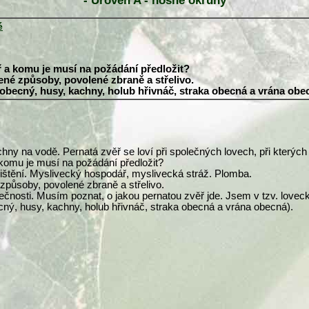
- Úroveň A - nosné okruhy
é
ř a komu je musí na požádání předložit?
lené způsoby, povolené zbraně a střelivo.
obecný, husy, kachny, holub hřivnáč, straka obecná a vrána obe
chny na vodě. Pernatá zvěř se loví při společných lovech, při kterých
 komu je musí na požádání předložit?
ojištění. Myslivecký hospodář, myslivecká stráž. Plomba.
 způsoby, povolené zbraně a střelivo.
pečnosti. Musím poznat, o jakou pernatou zvěř jde. Jsem v tzv. loveck
cný, husy, kachny, holub hřivnáč, straka obecná a vrána obecná).