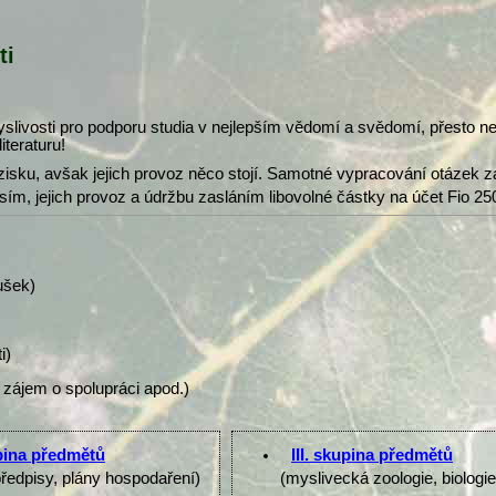
ti
slivosti pro podporu studia v nejlepším vědomí a svědomí, přesto 
iteraturu!
isku, avšak jejich provoz něco stojí. Samotné vypracování otázek z
osím, jejich provoz a údržbu zasláním libovolné částky na účet Fio 25
ušek)
i)
 zájem o spolupráci apod.)
upina předmětů
III. skupina předmětů
předpisy, plány hospodaření)
(myslivecká zoologie, biologi