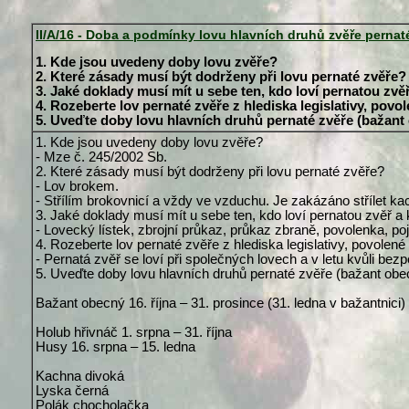
II/A/16 - Doba a podmínky lovu hlavních druhů zvěře pernat
1. Kde jsou uvedeny doby lovu zvěře?
2. Které zásady musí být dodrženy při lovu pernaté zvěře?
3. Jaké doklady musí mít u sebe ten, kdo loví pernatou zvě
4. Rozeberte lov pernaté zvěře z hlediska legislativy, povo
5. Uveďte doby lovu hlavních druhů pernaté zvěře (bažant 
1. Kde jsou uvedeny doby lovu zvěře?
- Mze č. 245/2002 Sb.
2. Které zásady musí být dodrženy při lovu pernaté zvěře?
- Lov brokem.
- Střílím brokovnicí a vždy ve vzduchu. Je zakázáno střílet ka
3. Jaké doklady musí mít u sebe ten, kdo loví pernatou zvěř a
- Lovecký lístek, zbrojní průkaz, průkaz zbraně, povolenka, p
4. Rozeberte lov pernaté zvěře z hlediska legislativy, povolené
- Pernatá zvěř se loví při společných lovech a v letu kvůli bez
5. Uveďte doby lovu hlavních druhů pernaté zvěře (bažant obe
Bažant obecný 16. října – 31. prosince (31. ledna v bažantnici)
Holub hřivnáč 1. srpna – 31. října
Husy 16. srpna – 15. ledna
Kachna divoká
Lyska černá
Polák chocholačka