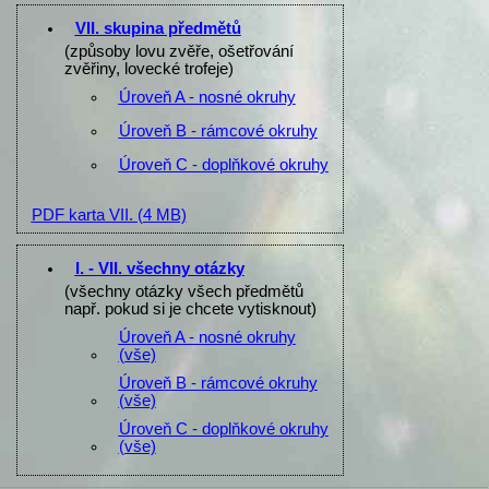
VII. skupina předmětů
(způsoby lovu zvěře, ošetřování
zvěřiny, lovecké trofeje)
Úroveň A - nosné okruhy
Úroveň B - rámcové okruhy
Úroveň C - doplňkové okruhy
PDF karta VII.
(4 MB)
I. - VII. všechny otázky
(všechny otázky všech předmětů
např. pokud si je chcete vytisknout)
Úroveň A - nosné okruhy
(vše)
Úroveň B - rámcové okruhy
(vše)
Úroveň C - doplňkové okruhy
(vše)