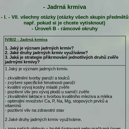
- Jadrná krmiva
- I. - VII. všechny otázky (otázky všech skupin předmětů
např. pokud si je chcete vytisknout)
- Úroveň B - rámcové okruhy
IV/B/2 - Jadrná krmiva
1. Jaký je význam jadrných krmiv?
2. Jaké druhy jadrných krmiv využíváme?
3. Jaká je strategie přikrmování jednotlivých druhů zvěře
jadrnými krmivy?
1 Jaký je význam jadrných krmiv.
- zkvalitnění tvorby paroží a toulců
- zvýšení specifické hmotnosti paroží
- kvalitní vývoj kostry mladé zvěře
- pozitivní vliv pro vývoj plodů u samičí zvěře
- zkvalitnění laktace s tvorbou kvalitního mleziva a mléka
- optimální množství Ca, P, Na, Mg, stopových prvků a
vitamínů
- pozitivní vliv na zdravotní stav
2 Jaké druhy jadrných krmiv využíváme.
- zrna našich obilovin = hrubě šrotovaná nebo mačkaná (oves