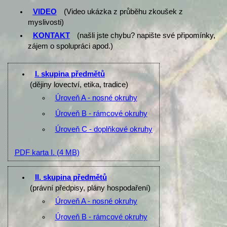
VIDEO
(Video ukázka z průběhu zkoušek z
myslivosti)
KONTAKT
(našli jste chybu? napište své připomínky,
zájem o spolupráci apod.)
I. skupina předmětů
(dějiny lovectví, etika, tradice)
Úroveň A - nosné okruhy
Úroveň B - rámcové okruhy
Úroveň C - doplňkové okruhy
PDF karta I.
(4 MB)
II. skupina předmětů
(právní předpisy, plány hospodaření)
Úroveň A - nosné okruhy
Úroveň B - rámcové okruhy