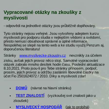
Vypracované otázky na zkoušky z
myslivosti
- odpovědi na jednotlivé otázky jsou průběžně doplňovány.
Tyto stránky nejsou veřejné. Jsou vytvořeny adeptem kurzu
myslivosti pro podporu studia v nejlepším vědomí a svědomí,
přesto nemusí obsahovat správné a úplné informace.
Nespoléhej se slepě na tento web a ke studiu využij Penzum aj.
doporučenou literaturu!
Stránky
www.myslivecke-zkousky.cz
nevznikly za účelem
zisku, avšak jejich provoz něco stojí. Samotné vypracování
otázek zabralo mnoho desítek hodin času. Poslední aktualizace
8.10.2021. Proto jsou-li pro Tebe stránky přínosem, podpoř,
prosím, jejich provoz a údržbu zasláním libovolné částky na
účet Fio 2501624072 / 2010. Díky a myslivosti zdar!
DOMŮ
(návrat na hlavní stránku)
TEST ZNALOSTÍ
(vyzkoušej své znalosti jako u
zkoušek)
MYSLIVECKÝ HOSPODÁŘ
(
jak to probíhá
)