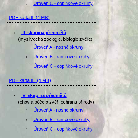
Úroveň C - doplňkové okruhy
PDF karta II.
(4 MB)
III. skupina předmětů
(myslivecká zoologie, biologie zvěře)
Úroveň A - nosné okruhy
Úroveň B - rámcové okruhy
Úroveň C - doplňkové okruhy
PDF karta III.
(4 MB)
IV. skupina předmětů
(chov a péče o zvěř, ochrana přírody)
Úroveň A - nosné okruhy
Úroveň B - rámcové okruhy
Úroveň C - doplňkové okruhy