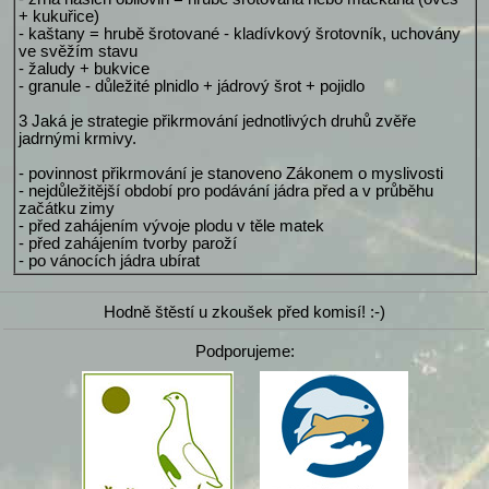
+ kukuřice)
- kaštany = hrubě šrotované - kladívkový šrotovník, uchovány
ve svěžím stavu
- žaludy + bukvice
- granule - důležité plnidlo + jádrový šrot + pojidlo
3 Jaká je strategie přikrmování jednotlivých druhů zvěře
jadrnými krmivy.
- povinnost přikrmování je stanoveno Zákonem o myslivosti
- nejdůležitější období pro podávání jádra před a v průběhu
začátku zimy
- před zahájením vývoje plodu v těle matek
- před zahájením tvorby paroží
- po vánocích jádra ubírat
Hodně štěstí u zkoušek před komisí! :-)
Podporujeme: