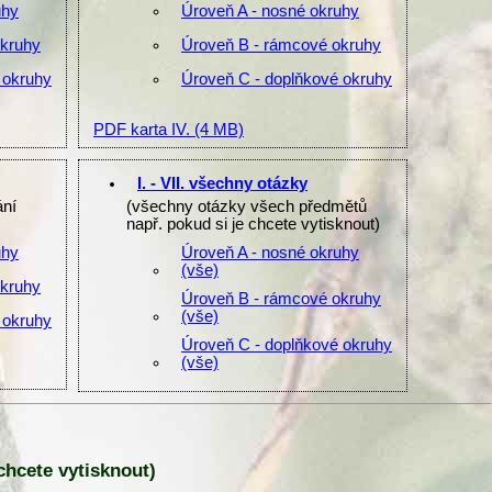
uhy
Úroveň A - nosné okruhy
okruhy
Úroveň B - rámcové okruhy
 okruhy
Úroveň C - doplňkové okruhy
PDF karta IV.
(4 MB)
I. - VII. všechny otázky
ání
(všechny otázky všech předmětů
např. pokud si je chcete vytisknout)
uhy
Úroveň A - nosné okruhy
(vše)
okruhy
Úroveň B - rámcové okruhy
(vše)
 okruhy
Úroveň C - doplňkové okruhy
(vše)
 chcete vytisknout)