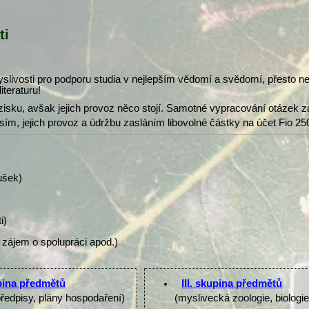
ti
slivosti pro podporu studia v nejlepším vědomí a svědomí, přesto 
iteraturu!
isku, avšak jejich provoz něco stojí. Samotné vypracování otázek z
osím, jejich provoz a údržbu zasláním libovolné částky na účet Fio 25
ušek)
i)
 zájem o spolupráci apod.)
upina předmětů
III. skupina předmětů
předpisy, plány hospodaření)
(myslivecká zoologie, biologi