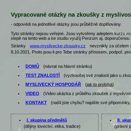
Vypracované otázky na zkoušky z myslivos
- odpovědi na jednotlivé otázky jsou průběžně doplňovány.
Tyto stránky nejsou veřejné. Jsou vytvořeny adeptem kurzu my
slepě na tento web a ke studiu využij Penzum aj. doporučenou l
Stránky
www.myslivecke-zkousky.cz
nevznikly za účelem z
8.10.2021. Proto jsou-li pro Tebe stránky přínosem, podpoř, pr
DOMŮ
(návrat na hlavní stránku)
TEST ZNALOSTÍ
(vyzkoušej své znalosti jako u zko
MYSLIVECKÝ HOSPODÁŘ
(
jak to probíhá
)
VIDEO
(Video ukázka z průběhu zkoušek z myslivost
KONTAKT
(našli jste chybu? napište své připomínky,
I. skupina předmětů
II. sk
(dějiny lovectví, etika, tradice)
(právní 