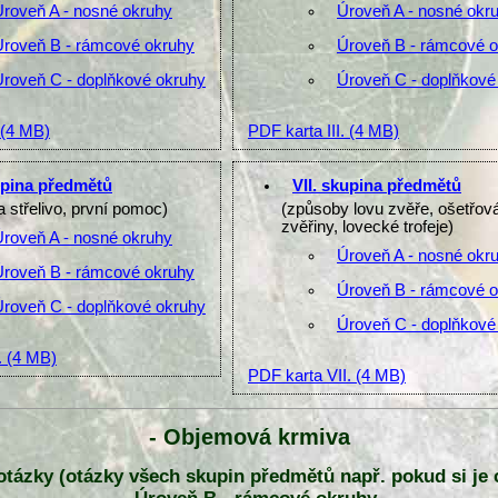
Úroveň A - nosné okruhy
Úroveň A - nosné okr
Úroveň B - rámcové okruhy
Úroveň B - rámcové 
Úroveň C - doplňkové okruhy
Úroveň C - doplňkové
(4 MB)
PDF karta III.
(4 MB)
upina předmětů
VII. skupina předmětů
a střelivo, první pomoc)
(způsoby lovu zvěře, ošetřov
zvěřiny, lovecké trofeje)
Úroveň A - nosné okruhy
Úroveň A - nosné okr
Úroveň B - rámcové okruhy
Úroveň B - rámcové 
Úroveň C - doplňkové okruhy
Úroveň C - doplňkové
.
(4 MB)
PDF karta VII.
(4 MB)
- Objemová krmiva
y otázky (otázky všech skupin předmětů např. pokud si je