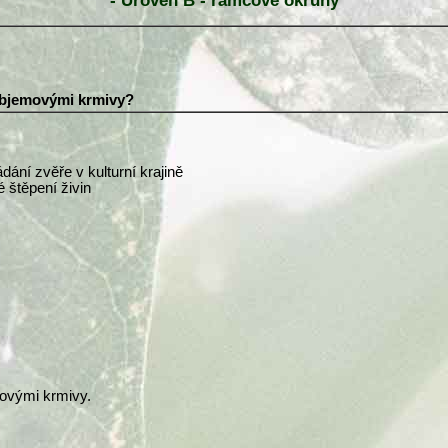
- Úroveň B - rámcové okruhy
 objemovými krmivy?
ání zvěře v kulturní krajině
é štěpení živin
movými krmivy.