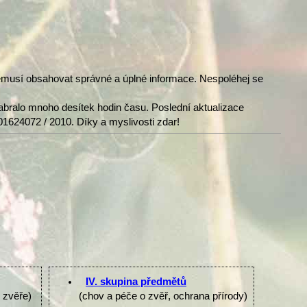
nemusí obsahovat správné a úplné informace. Nespoléhej se
abralo mnoho desítek hodin času. Poslední aktualizace
01624072 / 2010. Díky a myslivosti zdar!
IV. skupina předmětů
e zvěře)
(chov a péče o zvěř, ochrana přírody)