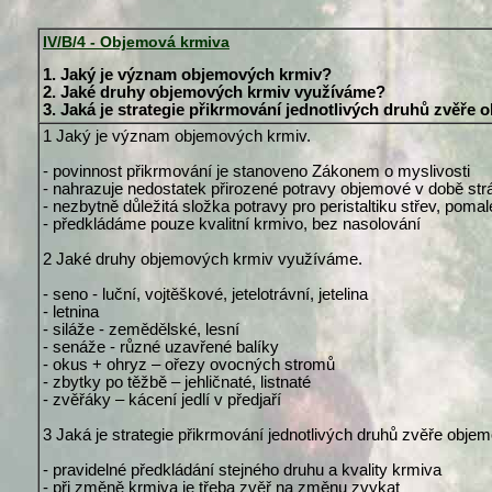
IV/B/4 - Objemová krmiva
1. Jaký je význam objemových krmiv?
2. Jaké druhy objemových krmiv využíváme?
3. Jaká je strategie přikrmování jednotlivých druhů zvěře
1 Jaký je význam objemových krmiv.
- povinnost přikrmování je stanoveno Zákonem o myslivosti
- nahrazuje nedostatek přirozené potravy objemové v době strád
- nezbytně důležitá složka potravy pro peristaltiku střev, pomal
- předkládáme pouze kvalitní krmivo, bez nasolování
2 Jaké druhy objemových krmiv využíváme.
- seno - luční, vojtěškové, jetelotrávní, jetelina
- letnina
- siláže - zemědělské, lesní
- senáže - různé uzavřené balíky
- okus + ohryz – ořezy ovocných stromů
- zbytky po těžbě – jehličnaté, listnaté
- zvěřáky – kácení jedlí v předjaří
3 Jaká je strategie přikrmování jednotlivých druhů zvěře obje
- pravidelné předkládání stejného druhu a kvality krmiva
- při změně krmiva je třeba zvěř na změnu zvykat