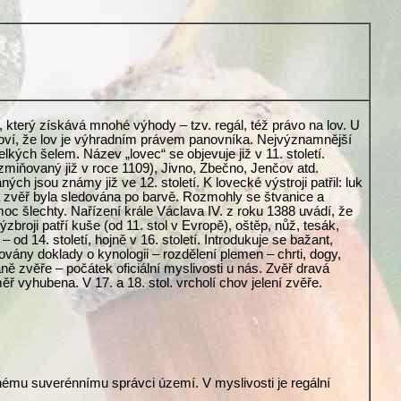
 který získává mnohé výhody – tzv. regál, též právo na lov. U
tanoví, že lov je výhradním právem panovníka. Nejvýznamnější
kých šelem. Název „lovec“ se objevuje již v 11. století.
zmiňovaný již v roce 1109), Jivno, Zbečno, Jenčov atd.
 jsou známy již ve 12. století. K lovecké výstroji patřil: luk
ná zvěř byla sledována po barvě. Rozmohly se štvanice a
moc šlechty. Nařízení krále Václava IV. z roku 1388 uvádí, že
zbroji patří kuše (od 11. stol v Evropě), oštěp, nůž, tesák,
od 14. století, hojně v 16. století. Introdukuje se bažant,
ovány doklady o kynologii – rozdělení plemen – chrti, dogy,
ě zvěře – počátek oficiální myslivosti u nás. Zvěř dravá
ěř vyhubena. V 17. a 18. stol. vrcholí chov jelení zvěře.
inému suverénnímu správci území. V myslivosti je regální