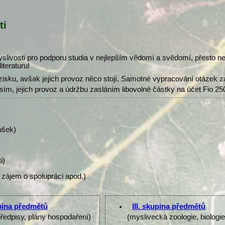
ti
slivosti pro podporu studia v nejlepším vědomí a svědomí, přesto 
iteraturu!
isku, avšak jejich provoz něco stojí. Samotné vypracování otázek z
osím, jejich provoz a údržbu zasláním libovolné částky na účet Fio 25
ušek)
i)
 zájem o spolupráci apod.)
upina předmětů
III. skupina předmětů
předpisy, plány hospodaření)
(myslivecká zoologie, biologi