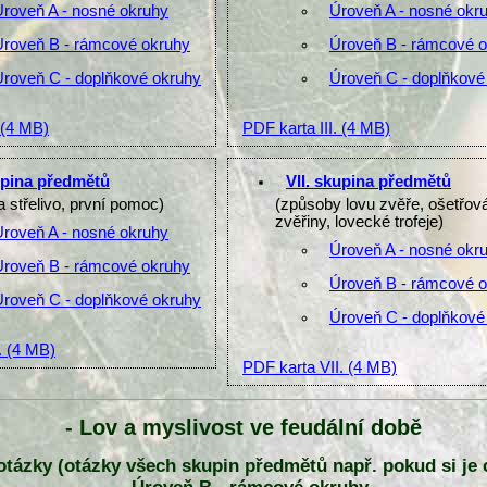
Úroveň A - nosné okruhy
Úroveň A - nosné okr
Úroveň B - rámcové okruhy
Úroveň B - rámcové 
Úroveň C - doplňkové okruhy
Úroveň C - doplňkové
(4 MB)
PDF karta III.
(4 MB)
upina předmětů
VII. skupina předmětů
a střelivo, první pomoc)
(způsoby lovu zvěře, ošetřov
zvěřiny, lovecké trofeje)
Úroveň A - nosné okruhy
Úroveň A - nosné okr
Úroveň B - rámcové okruhy
Úroveň B - rámcové 
Úroveň C - doplňkové okruhy
Úroveň C - doplňkové
.
(4 MB)
PDF karta VII.
(4 MB)
- Lov a myslivost ve feudální době
y otázky (otázky všech skupin předmětů např. pokud si je