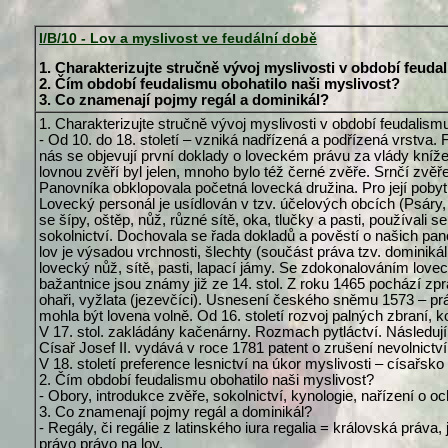
I/B/10 - Lov a myslivost ve feudální době
1. Charakterizujte stručně vývoj myslivosti v období feuda
2. Čím období feudalismu obohatilo naši myslivost?
3. Co znamenají pojmy regál a dominikál?
1. Charakterizujte stručně vývoj myslivosti v období feudalism
- Od 10. do 18. století – vzniká nadřízená a podřízená vrstva.
nás se objevují první doklady o loveckém právu za vlády kníže
lovnou zvěří byl jelen, mnoho bylo též černé zvěře. Srnčí zvěř
Panovníka obklopovala početná lovecká družina. Pro její pobyt
Lovecký personál je usídlován v tzv. účelových obcích (Psáry, 
se šípy, oštěp, nůž, různé sítě, oka, tlučky a pasti, používal
sokolnictví. Dochovala se řada dokladů a pověstí o našich pano
lov je výsadou vrchnosti, šlechty (součást práva tzv. dominikál
lovecký nůž, sítě, pasti, lapací jámy. Se zdokonalováním lovecký
bažantnice jsou známy již ze 14. stol. Z roku 1465 pochází zprá
ohaři, vyžlata (jezevčíci). Usnesení českého sněmu 1573 – prá
mohla být lovena volně. Od 16. století rozvoj palných zbraní, k
V 17. stol. zakládány kačenárny. Rozmach pytláctví. Následují 
Císař Josef II. vydává v roce 1781 patent o zrušení nevolnictví
V 18. století preference lesnictví na úkor myslivosti – císařsk
2. Čím období feudalismu obohatilo naši myslivost?
- Obory, introdukce zvěře, sokolnictví, kynologie, nařízení o o
3. Co znamenají pojmy regál a dominikál?
- Regály, či regálie z latinského iura regalia = královská prá
právo právo na lov.