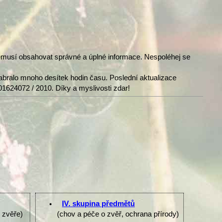
nemusí obsahovat správné a úplné informace. Nespoléhej se
abralo mnoho desítek hodin času. Poslední aktualizace
01624072 / 2010. Díky a myslivosti zdar!
IV. skupina předmětů
e zvěře)
(chov a péče o zvěř, ochrana přírody)