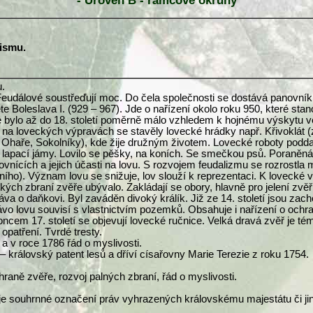
- Úroveň B - rámcové okruhy
lismu.
u.
 Feudálové soustřeďují moc. Do čela společnosti se dostává panovník,
te Boleslava I. (929 – 967). Jde o nařízení okolo roku 950, které s
e bylo až do 18. století poměrně málo vzhledem k hojnému výskytu vel
 na loveckých výpravách se stavěly lovecké hrádky např. Křivoklát (
Ohaře, Sokolníky), kde žije družným životem. Lovecké roboty poddaných
i se lapací jámy. Lovilo se pěšky, na koních. Se smečkou psů. Poraně
vnících a jejich účasti na lovu. S rozvojem feudalizmu se rozrostla 
ního). Význam lovu se snižuje, lov slouží k reprezentaci. K lovecké vý
ch zbraní zvěře ubývalo. Zakládají se obory, hlavně pro jelení zvěř – 
va o daňkovi. Byl zaváděn divoký králík. Již ze 14. století jsou zach
vo lovu souvisí s vlastnictvím pozemků. Obsahuje i nařízení o ochran
oncem 17. století se objevují lovecké ručnice. Velká dravá zvěř je tém
opatření. Tvrdé tresty.
 a v roce 1786 řád o myslivosti.
o – královský patent lesů a dříví císařovny Marie Terezie z roku 1754.
chraně zvěře, rozvoj palných zbraní, řád o myslivosti.
va, je souhrnné označení práv vyhrazených královskému majestátu či j