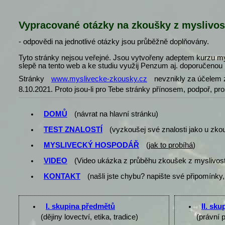
Vypracované otázky na zkoušky z myslivos
- odpovědi na jednotlivé otázky jsou průběžně doplňovány.
Tyto stránky nejsou veřejné. Jsou vytvořeny adeptem kurzu my
slepě na tento web a ke studiu využij Penzum aj. doporučenou l
Stránky
www.myslivecke-zkousky.cz
nevznikly za účelem z
8.10.2021. Proto jsou-li pro Tebe stránky přínosem, podpoř, pr
DOMŮ
(návrat na hlavní stránku)
TEST ZNALOSTÍ
(vyzkoušej své znalosti jako u zko
MYSLIVECKÝ HOSPODÁŘ
(
jak to probíhá
)
VIDEO
(Video ukázka z průběhu zkoušek z myslivost
KONTAKT
(našli jste chybu? napište své připomínky,
I. skupina předmětů
II. sk
(dějiny lovectví, etika, tradice)
(právní 