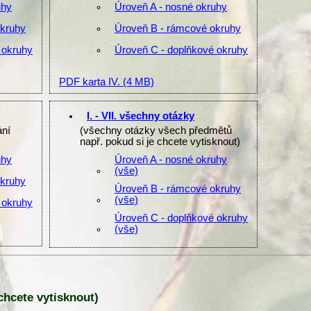
uhy
Úroveň A - nosné okruhy
okruhy
Úroveň B - rámcové okruhy
 okruhy
Úroveň C - doplňkové okruhy
PDF karta IV.
(4 MB)
I. - VII. všechny otázky
ání
(všechny otázky všech předmětů
např. pokud si je chcete vytisknout)
uhy
Úroveň A - nosné okruhy
(vše)
okruhy
Úroveň B - rámcové okruhy
(vše)
 okruhy
Úroveň C - doplňkové okruhy
(vše)
 chcete vytisknout)