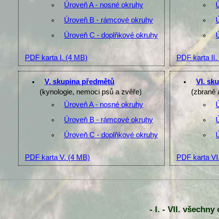
Úroveň A - nosné okruhy
Úroveň B - rámcové okruhy
Úroveň C - doplňkové okruhy
PDF karta I.
(4 MB)
PDF karta II.
V. skupina předmětů
VI. sk
(kynologie, nemoci psů a zvěře)
(zbraně 
Úroveň A - nosné okruhy
Úroveň B - rámcové okruhy
Úroveň C - doplňkové okruhy
PDF karta V.
(4 MB)
PDF karta VI
- I. - VII. všechn