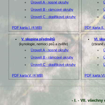
Úroveň A - nosné okruhy
Úroveň B - rámcové okruhy
Úroveň C - doplňkové okruhy
PDF karta I.
(4 MB)
PDF karta II.
V. skupina předmětů
VI. sk
(kynologie, nemoci psů a zvěře)
(zbraně 
Úroveň A - nosné okruhy
Úroveň B - rámcové okruhy
Úroveň C - doplňkové okruhy
PDF karta V.
(4 MB)
PDF karta VI
- I. - VII. všechn