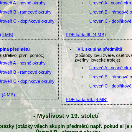
Úroveň A - nosné okruhy
Úroveň A - nosné okr
Úroveň B - rámcové okruhy
Úroveň B - rámcové 
Úroveň C - doplňkové okruhy
Úroveň C - doplňkové
(4 MB)
PDF karta III.
(4 MB)
upina předmětů
VII. skupina předmětů
a střelivo, první pomoc)
(způsoby lovu zvěře, ošetřov
zvěřiny, lovecké trofeje)
Úroveň A - nosné okruhy
Úroveň A - nosné okr
Úroveň B - rámcové okruhy
Úroveň B - rámcové 
Úroveň C - doplňkové okruhy
Úroveň C - doplňkové
.
(4 MB)
PDF karta VII.
(4 MB)
- Myslivost v 19. století
y otázky (otázky všech skupin předmětů např. pokud si je