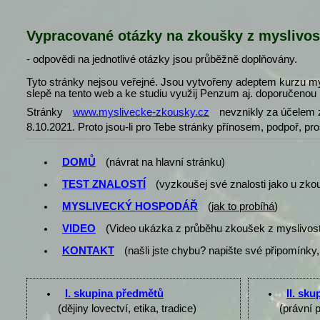
Vypracované otázky na zkoušky z myslivos
- odpovědi na jednotlivé otázky jsou průběžně doplňovány.
Tyto stránky nejsou veřejné. Jsou vytvořeny adeptem kurzu my
slepě na tento web a ke studiu využij Penzum aj. doporučenou l
Stránky
www.myslivecke-zkousky.cz
nevznikly za účelem z
8.10.2021. Proto jsou-li pro Tebe stránky přínosem, podpoř, pr
DOMŮ
(návrat na hlavní stránku)
TEST ZNALOSTÍ
(vyzkoušej své znalosti jako u zko
MYSLIVECKÝ HOSPODÁŘ
(
jak to probíhá
)
VIDEO
(Video ukázka z průběhu zkoušek z myslivost
KONTAKT
(našli jste chybu? napište své připomínky,
I. skupina předmětů
II. sk
(dějiny lovectví, etika, tradice)
(právní 