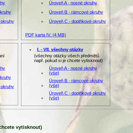
uhy
Úroveň A - nosné okruhy
okruhy
Úroveň B - rámcové okruhy
 okruhy
Úroveň C - doplňkové okruhy
PDF karta IV.
(4 MB)
I. - VII. všechny otázky
ání
(všechny otázky všech předmětů
např. pokud si je chcete vytisknout)
uhy
Úroveň A - nosné okruhy
(vše)
okruhy
Úroveň B - rámcové okruhy
(vše)
 okruhy
Úroveň C - doplňkové okruhy
(vše)
 chcete vytisknout)