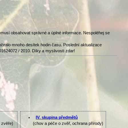
nemusí obsahovat správné a úplné informace. Nespoléhej se
abralo mnoho desítek hodin času. Poslední aktualizace
01624072 / 2010. Díky a myslivosti zdar!
IV. skupina předmětů
e zvěře)
(chov a péče o zvěř, ochrana přírody)