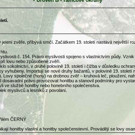
- Úroveň B - rámcové okruhy
letí.
 jelení zvěře, přibývá srnčí. Začátkem 19. století nastává největší r
htu.
myslivosti č. 154. Právo myslivosti spojeno s vlastnictvím půdy. Vzn
 při lovu nebo způsobené zvěří.
lo sokolnictví, v druhé polovině 19. století i čižba v důsledku ochra
y vyhubeny. Importují se nové druhy bažantů, v polovině 19. století m
). Lovy společné (hony) na drobnou zvěř – kruhová leč, ploužení, nahá
 dosavadní právo provozovat honitbu a stanovil podmínky pro vystav
li ve službě honitby nebo honebního společenstva.
lek myslivců a lesníků z povolání.
f Vilém ČERNÝ
kají honitby vlastní a honitby společenstevní. Provádějí se lovy osa