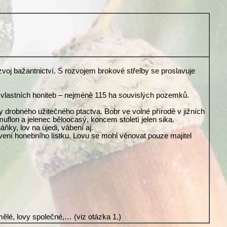
ozvoj bažantnictví. S rozvojem brokové střelby se proslavuje
ik vlastních honiteb – nejméně 115 ha souvislých pozemků.
ny drobného užitečného ptactva. Bobr ve volné přírodě v jižních
uflon a jelenec běloocasý, koncem století jelen sika.
ňky, lov na újedi, vábení aj.
ení honebního lístku. Lovu se mohl věnovat pouze majitel
mělé, lovy společné,… (viz otázka 1.)