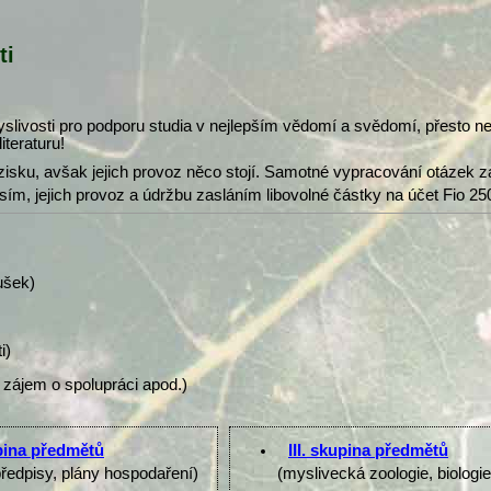
ti
slivosti pro podporu studia v nejlepším vědomí a svědomí, přesto 
iteraturu!
isku, avšak jejich provoz něco stojí. Samotné vypracování otázek z
osím, jejich provoz a údržbu zasláním libovolné částky na účet Fio 25
ušek)
i)
 zájem o spolupráci apod.)
upina předmětů
III. skupina předmětů
předpisy, plány hospodaření)
(myslivecká zoologie, biologi