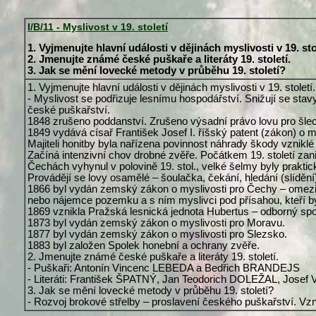
I/B/11 - Myslivost v 19. století
1. Vyjmenujte hlavní události v dějinách myslivosti v 19. sto
2. Jmenujte známé české puškaře a literáty 19. století.
3. Jak se mění lovecké metody v průběhu 19. století?
1. Vyjmenujte hlavní události v dějinách myslivosti v 19. století.
- Myslivost se podřizuje lesnímu hospodářství. Snižují se stavy
české puškařství.
1848 zrušeno poddanství. Zrušeno výsadní právo lovu pro šlec
1849 vydává císař František Josef I. říšský patent (zákon) o 
Majiteli honitby byla nařízena povinnost náhrady škody vzniklé
Začíná intenzivní chov drobné zvěře. Počátkem 19. století zanik
Čechách vyhynul v polovině 19. stol., velké šelmy byly praktick
Provádějí se lovy osamělé – šoulačka, čekání, hledání (slídění
1866 byl vydán zemský zákon o myslivosti pro Čechy – omezil
nebo nájemce pozemku a s ním myslivci pod přísahou, kteří by
1869 vznikla Pražská lesnická jednota Hubertus – odborný spo
1873 byl vydán zemský zákon o myslivosti pro Moravu.
1877 byl vydán zemský zákon o myslivosti pro Slezsko.
1883 byl založen Spolek honební a ochrany zvěře.
2. Jmenujte známé české puškaře a literáty 19. století.
- Puškaři: Antonín Vincenc LEBEDA a Bedřich BRANDEJS
- Literáti: František ŠPATNÝ, Jan Teodorich DOLEŽAL, Jose
3. Jak se mění lovecké metody v průběhu 19. století?
- Rozvoj brokové střelby – proslavení českého puškařství. Vzni