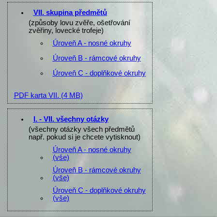
VII. skupina předmětů
(způsoby lovu zvěře, ošetřování
zvěřiny, lovecké trofeje)
Úroveň A - nosné okruhy
Úroveň B - rámcové okruhy
Úroveň C - doplňkové okruhy
PDF karta VII.
(4 MB)
I. - VII. všechny otázky
(všechny otázky všech předmětů
např. pokud si je chcete vytisknout)
Úroveň A - nosné okruhy
(vše)
Úroveň B - rámcové okruhy
(vše)
Úroveň C - doplňkové okruhy
(vše)