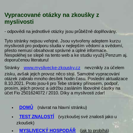
Vypracované otázky na zkoušky z
myslivosti
- odpovědi na jednotlivé otázky jsou průběžně doplňovány.
Tyto stránky nejsou veřejné. Jsou vytvořeny adeptem kurzu
myslivosti pro podporu studia v nejlepším vědomí a svědomí,
přesto nemusí obsahovat správné a úplné informace.
Nespoléhej se slepě na tento web a ke studiu využij Penzum aj.
doporučenou literaturu!
Stránky
www.myslivecke-zkousky.cz
nevznikly za účelem
zisku, avšak jejich provoz něco stojí. Samotné vypracování
otázek zabralo mnoho desítek hodin času. Poslední aktualizace
8.10.2021. Proto jsou-li pro Tebe stránky přínosem, podpoř,
prosím, jejich provoz a údržbu zasláním libovolné částky na
účet Fio 2501624072 / 2010. Díky a myslivosti zdar!
DOMŮ
(návrat na hlavní stránku)
TEST ZNALOSTÍ
(vyzkoušej své znalosti jako u
zkoušek)
MYSLIVECKÝ HOSPODÁŘ
(
jak to probíhá
)