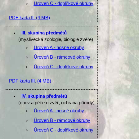
Úroveň C - doplňkové okruhy
PDF karta II.
(4 MB)
III. skupina předmětů
(myslivecká zoologie, biologie zvěře)
Úroveň A - nosné okruhy
Úroveň B - rámcové okruhy
Úroveň C - doplňkové okruhy
PDF karta III.
(4 MB)
IV. skupina předmětů
(chov a péče o zvěř, ochrana přírody)
Úroveň A - nosné okruhy
Úroveň B - rámcové okruhy
Úroveň C - doplňkové okruhy