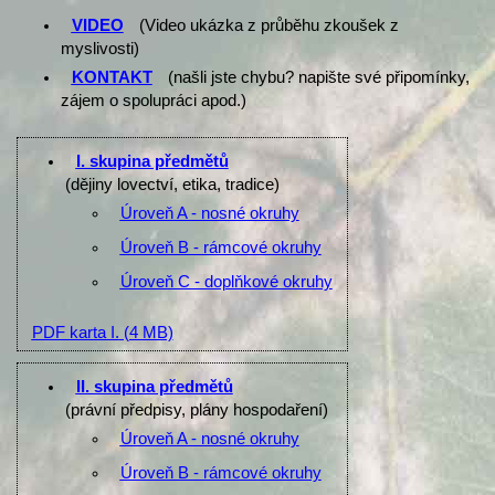
VIDEO
(Video ukázka z průběhu zkoušek z
myslivosti)
KONTAKT
(našli jste chybu? napište své připomínky,
zájem o spolupráci apod.)
I. skupina předmětů
(dějiny lovectví, etika, tradice)
Úroveň A - nosné okruhy
Úroveň B - rámcové okruhy
Úroveň C - doplňkové okruhy
PDF karta I.
(4 MB)
II. skupina předmětů
(právní předpisy, plány hospodaření)
Úroveň A - nosné okruhy
Úroveň B - rámcové okruhy