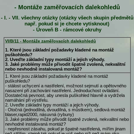
- Montáže zaměřovacích dalekohledů
- I. - VII. všechny otázky (otázky všech skupin předmětů
např. pokud si je chcete vytisknout)
- Úroveň B - rámcové okruhy
VI/B/11 - Montáže zaměřovacích dalekohledů
1. Které jsou základní požadavky kladené na montáž
puškohledu?
2. Uveďte základní typy montáží a jejich výhody.
3. Jaké problémy může přivodit špatně zvolená, nekvalitní
nebo nevhodně instalovaná montáž?
1. Které jsou základní požadavky kladené na montáž
puškohledu?
- stálost uchycení a nastřelení, možnost sejmutí a opětovného
nasazení při zachování nastřelení. Jednoduchost ovládání.
Dostatečná pevnost, aby unesla puškohled hlavně a vydržela
namáhání při výstřelu.
2. Uveďte základní typy montáží a jejich výhody.
- Otočná (jednodílná, dvoudílná, s můstkem), sedlová montáž
blaser,rapid2000, násuvná (rybuny)
3. Jaké problémy může přivodit špatně zvolená, nekvalitní nebo
nevhodně instalovaná montáž?
- nepřesnost zásahu, pokud je špatně nastřelená, mířím jinam
než střílím, stejně tak pokud je výš nebo níž než mám oko