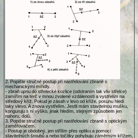
2. Popište stručně postup při nastřelování zbraně s
mechanickými mířidly.
- zbraň upnu do střelecké kozlice (odstraním tak vliv střelce)
zamířím na terč v mnou zvolené vzdálenosti a vystřelím na
středový kříž. Pokud je zásah v levo od kříže, posunu hledí
taky vlevo. A znova vystřelím. Jestli mám stavitelnou mušku,
koriguruju s ní výško, jinak hledím, stejným způsobem jen
nahoru, dolů.
3. Popište stručně postup při nastřelování zbraně s optickým
zaměřovačem.
- Postup je obdobný, jen střílím přes optiku a pomocí
stavitelných šroubů a nebo točítky pohybuju záměrným křížem,