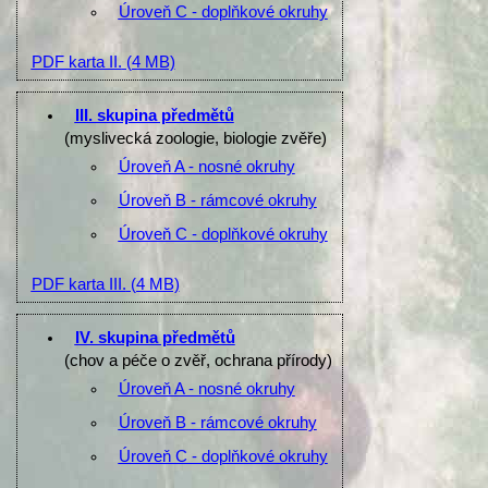
Úroveň C - doplňkové okruhy
PDF karta II.
(4 MB)
III. skupina předmětů
(myslivecká zoologie, biologie zvěře)
Úroveň A - nosné okruhy
Úroveň B - rámcové okruhy
Úroveň C - doplňkové okruhy
PDF karta III.
(4 MB)
IV. skupina předmětů
(chov a péče o zvěř, ochrana přírody)
Úroveň A - nosné okruhy
Úroveň B - rámcové okruhy
Úroveň C - doplňkové okruhy