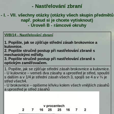
- Nastřelování zbraní
- I. - VII. všechny otázky (otázky všech skupin předmětů
např. pokud si je chcete vytisknout)
- Úroveň B - rámcové okruhy
VI/B/14 - Nastřelování zbraní
1. Popište, jak se zjišťuje střední zásah brokovnice a
kulovnice.
2. Popište stručně postup při nastřelování zbraně s
mechanickými mířidly.
3. Popište stručně postup při nastřelování zbraně s
optickým zaměřovačem.
1. Popište, jak se zjišťuje střední zásah brokovnice a kulovnice.
- U kulovnice – vemeš dva zásahy a uprostřed je střed, spouští
s dalším a v 1/4 je střední zásah všech 3, spojíš se 4 a v ¼ je
střed všech4.
- U brokovnice – opíšeme křivku kolem všech vnějších zásahů
a uprostřed je střed zásahů