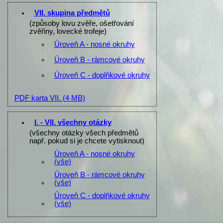
VII. skupina předmětů
(způsoby lovu zvěře, ošetřování
zvěřiny, lovecké trofeje)
Úroveň A - nosné okruhy
Úroveň B - rámcové okruhy
Úroveň C - doplňkové okruhy
PDF karta VII.
(4 MB)
I. - VII. všechny otázky
(všechny otázky všech předmětů
např. pokud si je chcete vytisknout)
Úroveň A - nosné okruhy
(vše)
Úroveň B - rámcové okruhy
(vše)
Úroveň C - doplňkové okruhy
(vše)