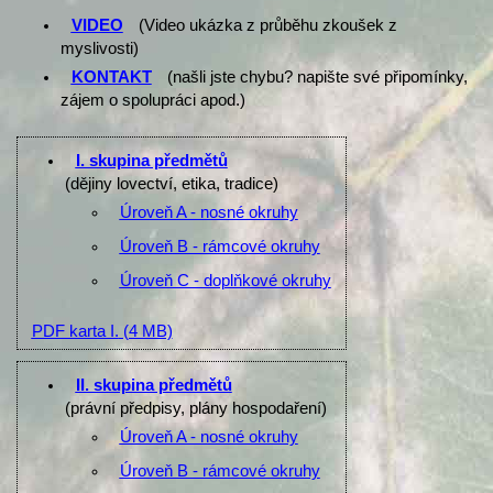
VIDEO
(Video ukázka z průběhu zkoušek z
myslivosti)
KONTAKT
(našli jste chybu? napište své připomínky,
zájem o spolupráci apod.)
I. skupina předmětů
(dějiny lovectví, etika, tradice)
Úroveň A - nosné okruhy
Úroveň B - rámcové okruhy
Úroveň C - doplňkové okruhy
PDF karta I.
(4 MB)
II. skupina předmětů
(právní předpisy, plány hospodaření)
Úroveň A - nosné okruhy
Úroveň B - rámcové okruhy