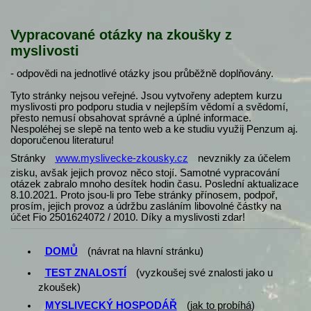
Vypracované otázky na zkoušky z
myslivosti
- odpovědi na jednotlivé otázky jsou průběžně doplňovány.
Tyto stránky nejsou veřejné. Jsou vytvořeny adeptem kurzu
myslivosti pro podporu studia v nejlepším vědomí a svědomí,
přesto nemusí obsahovat správné a úplné informace.
Nespoléhej se slepě na tento web a ke studiu využij Penzum aj.
doporučenou literaturu!
Stránky
www.myslivecke-zkousky.cz
nevznikly za účelem
zisku, avšak jejich provoz něco stojí. Samotné vypracování
otázek zabralo mnoho desítek hodin času. Poslední aktualizace
8.10.2021. Proto jsou-li pro Tebe stránky přínosem, podpoř,
prosím, jejich provoz a údržbu zasláním libovolné částky na
účet Fio 2501624072 / 2010. Díky a myslivosti zdar!
DOMŮ
(návrat na hlavní stránku)
TEST ZNALOSTÍ
(vyzkoušej své znalosti jako u
zkoušek)
MYSLIVECKÝ HOSPODÁŘ
(
jak to probíhá
)