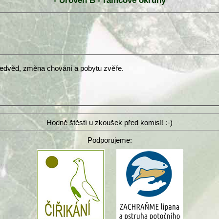
- Úroveň B - rámcové okruhy
 medvěd, změna chování a pobytu zvěře.
Hodně štěstí u zkoušek před komisí! :-)
Podporujeme: