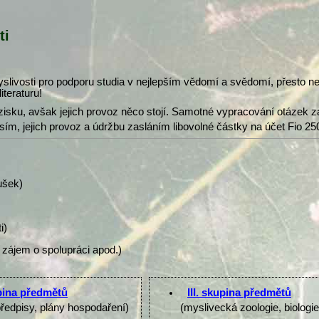
ti
slivosti pro podporu studia v nejlepším vědomí a svědomí, přesto 
iteraturu!
isku, avšak jejich provoz něco stojí. Samotné vypracování otázek z
osím, jejich provoz a údržbu zasláním libovolné částky na účet Fio 25
ušek)
i)
 zájem o spolupráci apod.)
upina předmětů
III. skupina předmětů
předpisy, plány hospodaření)
(myslivecká zoologie, biologi