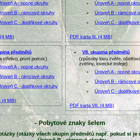
Úroveň A - nosné okruhy
Úroveň A - nosné okr
Úroveň B - rámcové okruhy
Úroveň B - rámcové 
Úroveň C - doplňkové okruhy
Úroveň C - doplňkové
(4 MB)
PDF karta III.
(4 MB)
upina předmětů
VII. skupina předmětů
a střelivo, první pomoc)
(způsoby lovu zvěře, ošetřov
zvěřiny, lovecké trofeje)
Úroveň A - nosné okruhy
Úroveň A - nosné okr
Úroveň B - rámcové okruhy
Úroveň B - rámcové 
Úroveň C - doplňkové okruhy
Úroveň C - doplňkové
.
(4 MB)
PDF karta VII.
(4 MB)
- Pobytové znaky šelem
y otázky (otázky všech skupin předmětů např. pokud si je