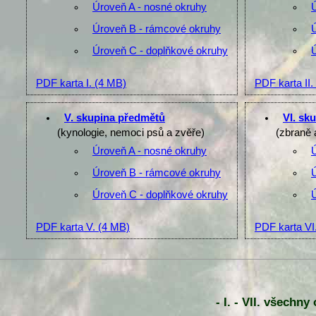
Úroveň A - nosné okruhy
Úroveň B - rámcové okruhy
Úroveň C - doplňkové okruhy
PDF karta I.
(4 MB)
PDF karta II.
V. skupina předmětů
VI. sk
(kynologie, nemoci psů a zvěře)
(zbraně 
Úroveň A - nosné okruhy
Úroveň B - rámcové okruhy
Úroveň C - doplňkové okruhy
PDF karta V.
(4 MB)
PDF karta VI
- I. - VII. všechn