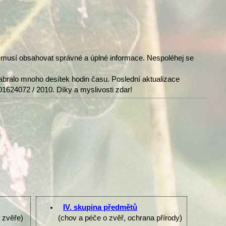
nemusí obsahovat správné a úplné informace. Nespoléhej se
abralo mnoho desítek hodin času. Poslední aktualizace
01624072 / 2010. Díky a myslivosti zdar!
IV. skupina předmětů
e zvěře)
(chov a péče o zvěř, ochrana přírody)