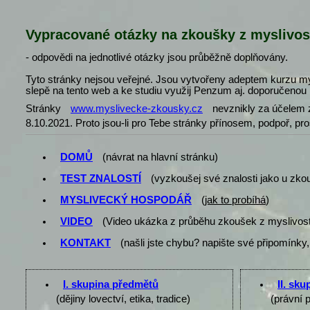
Vypracované otázky na zkoušky z myslivos
- odpovědi na jednotlivé otázky jsou průběžně doplňovány.
Tyto stránky nejsou veřejné. Jsou vytvořeny adeptem kurzu my
slepě na tento web a ke studiu využij Penzum aj. doporučenou l
Stránky
www.myslivecke-zkousky.cz
nevznikly za účelem z
8.10.2021. Proto jsou-li pro Tebe stránky přínosem, podpoř, pr
DOMŮ
(návrat na hlavní stránku)
TEST ZNALOSTÍ
(vyzkoušej své znalosti jako u zko
MYSLIVECKÝ HOSPODÁŘ
(
jak to probíhá
)
VIDEO
(Video ukázka z průběhu zkoušek z myslivost
KONTAKT
(našli jste chybu? napište své připomínky,
I. skupina předmětů
II. sk
(dějiny lovectví, etika, tradice)
(právní 