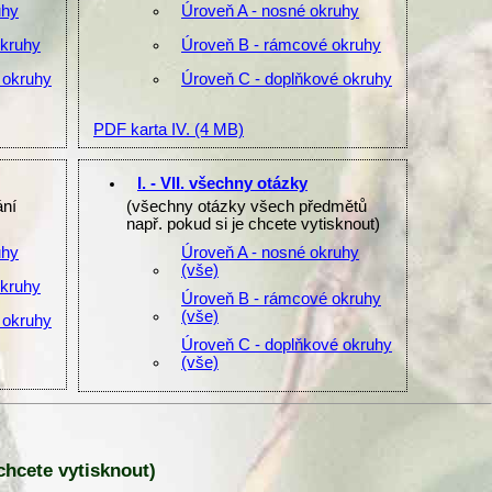
uhy
Úroveň A - nosné okruhy
okruhy
Úroveň B - rámcové okruhy
 okruhy
Úroveň C - doplňkové okruhy
PDF karta IV.
(4 MB)
I. - VII. všechny otázky
ání
(všechny otázky všech předmětů
např. pokud si je chcete vytisknout)
uhy
Úroveň A - nosné okruhy
(vše)
okruhy
Úroveň B - rámcové okruhy
(vše)
 okruhy
Úroveň C - doplňkové okruhy
(vše)
 chcete vytisknout)