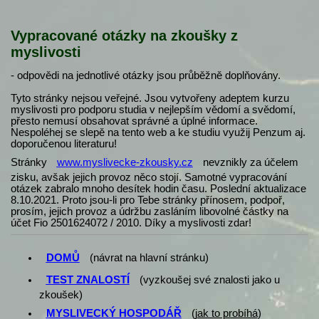
Vypracované otázky na zkoušky z
myslivosti
- odpovědi na jednotlivé otázky jsou průběžně doplňovány.
Tyto stránky nejsou veřejné. Jsou vytvořeny adeptem kurzu
myslivosti pro podporu studia v nejlepším vědomí a svědomí,
přesto nemusí obsahovat správné a úplné informace.
Nespoléhej se slepě na tento web a ke studiu využij Penzum aj.
doporučenou literaturu!
Stránky
www.myslivecke-zkousky.cz
nevznikly za účelem
zisku, avšak jejich provoz něco stojí. Samotné vypracování
otázek zabralo mnoho desítek hodin času. Poslední aktualizace
8.10.2021. Proto jsou-li pro Tebe stránky přínosem, podpoř,
prosím, jejich provoz a údržbu zasláním libovolné částky na
účet Fio 2501624072 / 2010. Díky a myslivosti zdar!
DOMŮ
(návrat na hlavní stránku)
TEST ZNALOSTÍ
(vyzkoušej své znalosti jako u
zkoušek)
MYSLIVECKÝ HOSPODÁŘ
(
jak to probíhá
)