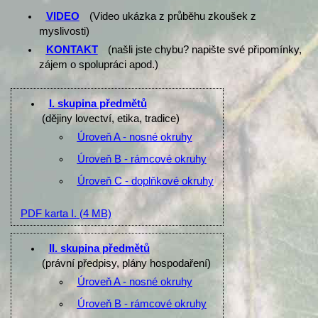
VIDEO
(Video ukázka z průběhu zkoušek z
myslivosti)
KONTAKT
(našli jste chybu? napište své připomínky,
zájem o spolupráci apod.)
I. skupina předmětů
(dějiny lovectví, etika, tradice)
Úroveň A - nosné okruhy
Úroveň B - rámcové okruhy
Úroveň C - doplňkové okruhy
PDF karta I.
(4 MB)
II. skupina předmětů
(právní předpisy, plány hospodaření)
Úroveň A - nosné okruhy
Úroveň B - rámcové okruhy