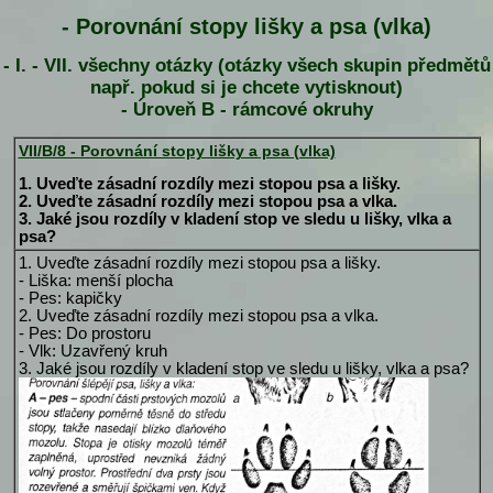
- Porovnání stopy lišky a psa (vlka)
- I. - VII. všechny otázky (otázky všech skupin předmětů
např. pokud si je chcete vytisknout)
- Úroveň B - rámcové okruhy
VII/B/8 - Porovnání stopy lišky a psa (vlka)
1. Uveďte zásadní rozdíly mezi stopou psa a lišky.
2. Uveďte zásadní rozdíly mezi stopou psa a vlka.
3. Jaké jsou rozdíly v kladení stop ve sledu u lišky, vlka a
psa?
1. Uveďte zásadní rozdíly mezi stopou psa a lišky.
- Liška: menší plocha
- Pes: kapičky
2. Uveďte zásadní rozdíly mezi stopou psa a vlka.
- Pes: Do prostoru
- Vlk: Uzavřený kruh
3. Jaké jsou rozdíly v kladení stop ve sledu u lišky, vlka a psa?