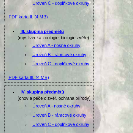
Úroveň C - doplňkové okruhy
PDF karta II.
(4 MB)
III. skupina předmětů
(myslivecká zoologie, biologie zvěře)
Úroveň A - nosné okruhy
Úroveň B - rámcové okruhy
Úroveň C - doplňkové okruhy
PDF karta III.
(4 MB)
IV. skupina předmětů
(chov a péče o zvěř, ochrana přírody)
Úroveň A - nosné okruhy
Úroveň B - rámcové okruhy
Úroveň C - doplňkové okruhy