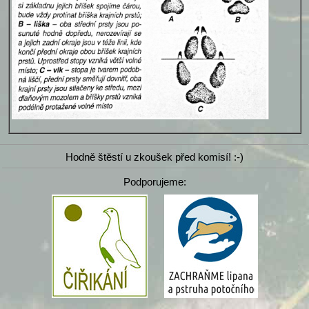
Hodně štěstí u zkoušek před komisí! :-)
Podporujeme: