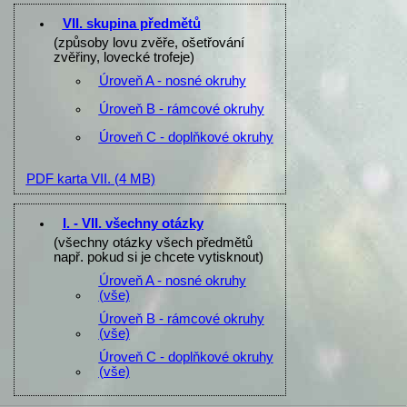
VII. skupina předmětů
(způsoby lovu zvěře, ošetřování
zvěřiny, lovecké trofeje)
Úroveň A - nosné okruhy
Úroveň B - rámcové okruhy
Úroveň C - doplňkové okruhy
PDF karta VII.
(4 MB)
I. - VII. všechny otázky
(všechny otázky všech předmětů
např. pokud si je chcete vytisknout)
Úroveň A - nosné okruhy
(vše)
Úroveň B - rámcové okruhy
(vše)
Úroveň C - doplňkové okruhy
(vše)