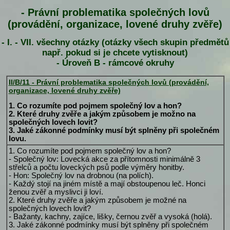
- Právní problematika společných lovů
(provádění, organizace, lovené druhy zvěře)
- I. - VII. všechny otázky (otázky všech skupin předmětů
např. pokud si je chcete vytisknout)
- Úroveň B - rámcové okruhy
II/B/11 - Právní problematika společných lovů (provádění,
organizace, lovené druhy zvěře)
1. Co rozumíte pod pojmem společný lov a hon?
2. Které druhy zvěře a jakým způsobem je možno na
společných lovech lovit?
3. Jaké zákonné podmínky musí být splněny při společném
lovu.
1. Co rozumíte pod pojmem společný lov a hon?
- Společný lov: Lovecká akce za přítomnosti minimálně 3
střelců a počtu loveckých psů podle výměry honitby.
- Hon: Společný lov na drobnou (na polích).
- Každý stojí na jiném místě a mají obstoupenou leč. Honci
ženou zvěř a myslivci ji loví.
2. Které druhy zvěře a jakým způsobem je možné na
společných lovech lovit?
- Bažanty, kachny, zajíce, lišky, černou zvěř a vysoká (holá).
3. Jaké zákonné podmínky musí být splněny při společném