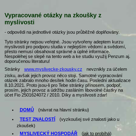
Vypracované otázky na zkoušky z
myslivosti
- odpovědi na jednotlivé otázky jsou průběžně doplňovány.
Tyto stránky nejsou veřejné. Jsou vytvořeny adeptem kurzu
myslivosti pro podporu studia v nejlepším vědomí a svědomí,
přesto nemusí obsahovat správné a úplné informace.
Nespoléhej se slepě na tento web a ke studiu využij Penzum aj.
doporučenou literaturu!
Stránky
www.myslivecke-zkousky.cz
nevznikly za účelem
zisku, avšak jejich provoz něco stojí. Samotné vypracování
otázek zabralo mnoho desítek hodin času. Poslední aktualizace
8.10.2021. Proto jsou-li pro Tebe stránky přínosem, podpoř,
prosím, jejich provoz a údržbu zasláním libovolné částky na
účet Fio 2501624072 / 2010. Díky a myslivosti zdar!
DOMŮ
(návrat na hlavní stránku)
TEST ZNALOSTÍ
(vyzkoušej své znalosti jako u
zkoušek)
MYSLIVECKÝ HOSPODÁŘ
(
jak to probíhá
)