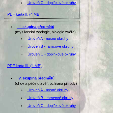
Úroveň C - doplňkové okruhy
PDF karta II.
(4 MB)
III. skupina předmětů
(myslivecká zoologie, biologie zvěře)
Úroveň A - nosné okruhy
Úroveň B - rámcové okruhy
Úroveň C - doplňkové okruhy
PDF karta III.
(4 MB)
IV. skupina předmětů
(chov a péče o zvěř, ochrana přírody)
Úroveň A - nosné okruhy
Úroveň B - rámcové okruhy
Úroveň C - doplňkové okruhy