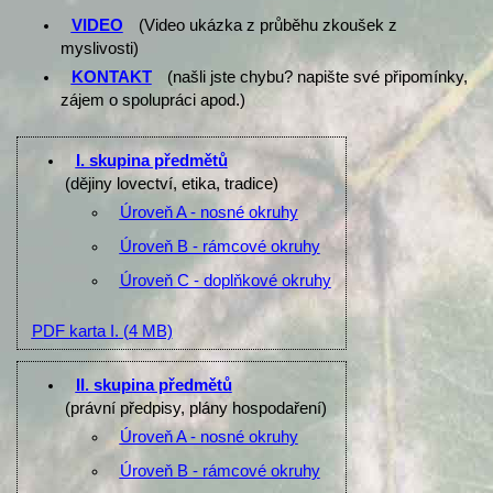
VIDEO
(Video ukázka z průběhu zkoušek z
myslivosti)
KONTAKT
(našli jste chybu? napište své připomínky,
zájem o spolupráci apod.)
I. skupina předmětů
(dějiny lovectví, etika, tradice)
Úroveň A - nosné okruhy
Úroveň B - rámcové okruhy
Úroveň C - doplňkové okruhy
PDF karta I.
(4 MB)
II. skupina předmětů
(právní předpisy, plány hospodaření)
Úroveň A - nosné okruhy
Úroveň B - rámcové okruhy