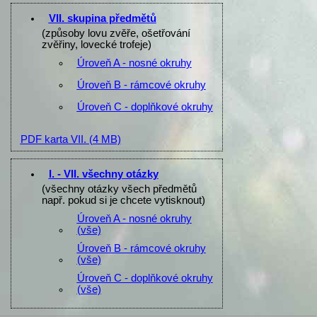
VII. skupina předmětů
(způsoby lovu zvěře, ošetřování
zvěřiny, lovecké trofeje)
Úroveň A - nosné okruhy
Úroveň B - rámcové okruhy
Úroveň C - doplňkové okruhy
PDF karta VII.
(4 MB)
I. - VII. všechny otázky
(všechny otázky všech předmětů
např. pokud si je chcete vytisknout)
Úroveň A - nosné okruhy
(vše)
Úroveň B - rámcové okruhy
(vše)
Úroveň C - doplňkové okruhy
(vše)