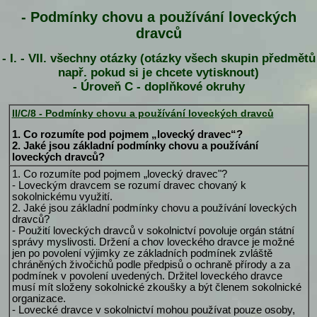
- Podmínky chovu a používání loveckých
dravců
- I. - VII. všechny otázky (otázky všech skupin předmětů
např. pokud si je chcete vytisknout)
- Úroveň C - doplňkové okruhy
II/C/8 - Podmínky chovu a používání loveckých dravců
1. Co rozumíte pod pojmem „lovecký dravec“?
2. Jaké jsou základní podmínky chovu a používání
loveckých dravců?
1. Co rozumíte pod pojmem „lovecký dravec"?
- Loveckým dravcem se rozumí dravec chovaný k
sokolnickému využití.
2. Jaké jsou základní podmínky chovu a používání loveckých
dravců?
- Použití loveckých dravců v sokolnictví povoluje orgán státní
správy myslivosti. Držení a chov loveckého dravce je možné
jen po povolení výjimky ze základních podmínek zvláště
chráněných živočichů podle předpisů o ochraně přírody a za
podmínek v povolení uvedených. Držitel loveckého dravce
musí mít složeny sokolnické zkoušky a být členem sokolnické
organizace.
- Lovecké dravce v sokolnictví mohou používat pouze osoby,