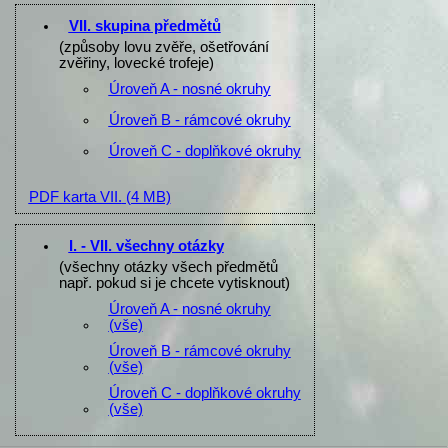
VII. skupina předmětů
(způsoby lovu zvěře, ošetřování
zvěřiny, lovecké trofeje)
Úroveň A - nosné okruhy
Úroveň B - rámcové okruhy
Úroveň C - doplňkové okruhy
PDF karta VII.
(4 MB)
I. - VII. všechny otázky
(všechny otázky všech předmětů
např. pokud si je chcete vytisknout)
Úroveň A - nosné okruhy
(vše)
Úroveň B - rámcové okruhy
(vše)
Úroveň C - doplňkové okruhy
(vše)