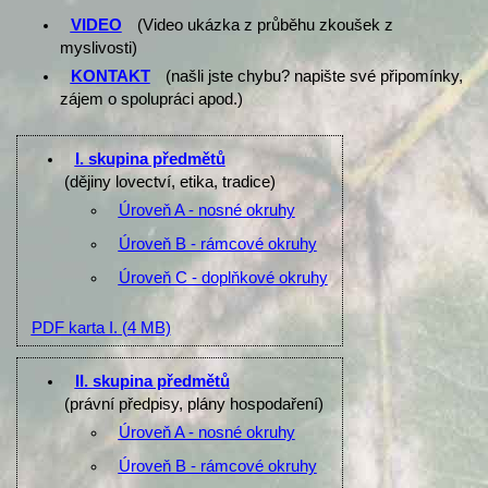
VIDEO
(Video ukázka z průběhu zkoušek z
myslivosti)
KONTAKT
(našli jste chybu? napište své připomínky,
zájem o spolupráci apod.)
I. skupina předmětů
(dějiny lovectví, etika, tradice)
Úroveň A - nosné okruhy
Úroveň B - rámcové okruhy
Úroveň C - doplňkové okruhy
PDF karta I.
(4 MB)
II. skupina předmětů
(právní předpisy, plány hospodaření)
Úroveň A - nosné okruhy
Úroveň B - rámcové okruhy