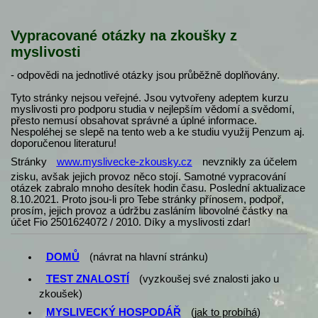
Vypracované otázky na zkoušky z
myslivosti
- odpovědi na jednotlivé otázky jsou průběžně doplňovány.
Tyto stránky nejsou veřejné. Jsou vytvořeny adeptem kurzu
myslivosti pro podporu studia v nejlepším vědomí a svědomí,
přesto nemusí obsahovat správné a úplné informace.
Nespoléhej se slepě na tento web a ke studiu využij Penzum aj.
doporučenou literaturu!
Stránky
www.myslivecke-zkousky.cz
nevznikly za účelem
zisku, avšak jejich provoz něco stojí. Samotné vypracování
otázek zabralo mnoho desítek hodin času. Poslední aktualizace
8.10.2021. Proto jsou-li pro Tebe stránky přínosem, podpoř,
prosím, jejich provoz a údržbu zasláním libovolné částky na
účet Fio 2501624072 / 2010. Díky a myslivosti zdar!
DOMŮ
(návrat na hlavní stránku)
TEST ZNALOSTÍ
(vyzkoušej své znalosti jako u
zkoušek)
MYSLIVECKÝ HOSPODÁŘ
(
jak to probíhá
)