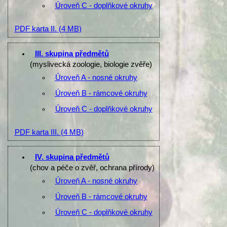
Úroveň C - doplňkové okruhy
PDF karta II.
(4 MB)
III. skupina předmětů
(myslivecká zoologie, biologie zvěře)
Úroveň A - nosné okruhy
Úroveň B - rámcové okruhy
Úroveň C - doplňkové okruhy
PDF karta III.
(4 MB)
IV. skupina předmětů
(chov a péče o zvěř, ochrana přírody)
Úroveň A - nosné okruhy
Úroveň B - rámcové okruhy
Úroveň C - doplňkové okruhy