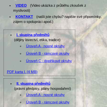
VIDEO
(Video ukázka z průběhu zkoušek z
myslivosti)
KONTAKT
(našli jste chybu? napište své připomínky,
zájem o spolupráci apod.)
I. skupina předmětů
(dějiny lovectví, etika, tradice)
Úroveň A - nosné okruhy
Úroveň B - rámcové okruhy
Úroveň C - doplňkové okruhy
PDF karta I.
(4 MB)
II. skupina předmětů
(právní předpisy, plány hospodaření)
Úroveň A - nosné okruhy
Úroveň B - rámcové okruhy