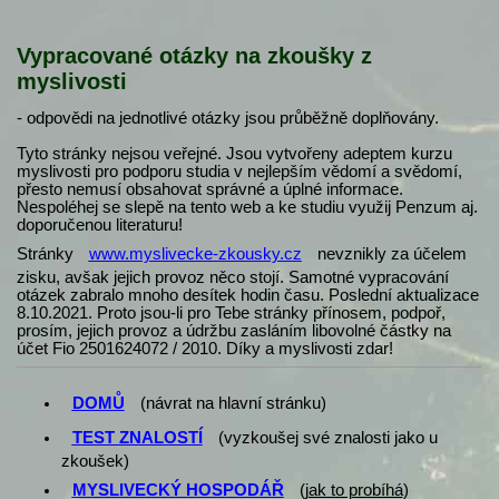
Vypracované otázky na zkoušky z
myslivosti
- odpovědi na jednotlivé otázky jsou průběžně doplňovány.
Tyto stránky nejsou veřejné. Jsou vytvořeny adeptem kurzu
myslivosti pro podporu studia v nejlepším vědomí a svědomí,
přesto nemusí obsahovat správné a úplné informace.
Nespoléhej se slepě na tento web a ke studiu využij Penzum aj.
doporučenou literaturu!
Stránky
www.myslivecke-zkousky.cz
nevznikly za účelem
zisku, avšak jejich provoz něco stojí. Samotné vypracování
otázek zabralo mnoho desítek hodin času. Poslední aktualizace
8.10.2021. Proto jsou-li pro Tebe stránky přínosem, podpoř,
prosím, jejich provoz a údržbu zasláním libovolné částky na
účet Fio 2501624072 / 2010. Díky a myslivosti zdar!
DOMŮ
(návrat na hlavní stránku)
TEST ZNALOSTÍ
(vyzkoušej své znalosti jako u
zkoušek)
MYSLIVECKÝ HOSPODÁŘ
(
jak to probíhá
)