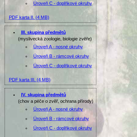
Úroveň C - doplňkové okruhy
PDF karta II.
(4 MB)
III. skupina předmětů
(myslivecká zoologie, biologie zvěře)
Úroveň A - nosné okruhy
Úroveň B - rámcové okruhy
Úroveň C - doplňkové okruhy
PDF karta III.
(4 MB)
IV. skupina předmětů
(chov a péče o zvěř, ochrana přírody)
Úroveň A - nosné okruhy
Úroveň B - rámcové okruhy
Úroveň C - doplňkové okruhy