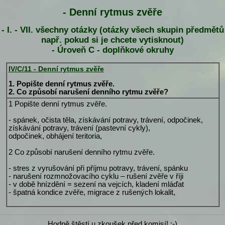
- Denní rytmus zvěře
- I. - VII. všechny otázky (otázky všech skupin předmětů
např. pokud si je chcete vytisknout)
- Úroveň C - doplňkové okruhy
IV/C/11 - Denní rytmus zvěře
1. Popište denní rytmus zvěře.
2. Co způsobí narušení denního rytmu zvěře?
1 Popište denní rytmus zvěře.
- spánek, očista těla, získávání potravy, trávení, odpočinek,
získávání potravy, trávení (pastevní cykly),
odpočinek, obhájení teritoria,
2 Co způsobí narušení denního rytmu zvěře.
- stres z vyrušování při příjmu potravy, trávení, spánku
- narušení rozmnožovacího cyklu – rušení zvěře v říji
- v době hnízdění = sezení na vejcích, kladení mláďat
- špatná kondice zvěře, migrace z rušených lokalit,
Hodně štěstí u zkoušek před komisí! :-)