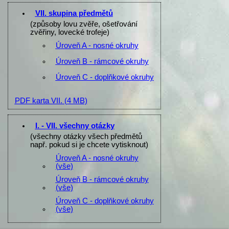
VII. skupina předmětů
(způsoby lovu zvěře, ošetřování
zvěřiny, lovecké trofeje)
Úroveň A - nosné okruhy
Úroveň B - rámcové okruhy
Úroveň C - doplňkové okruhy
PDF karta VII.
(4 MB)
I. - VII. všechny otázky
(všechny otázky všech předmětů
např. pokud si je chcete vytisknout)
Úroveň A - nosné okruhy
(vše)
Úroveň B - rámcové okruhy
(vše)
Úroveň C - doplňkové okruhy
(vše)