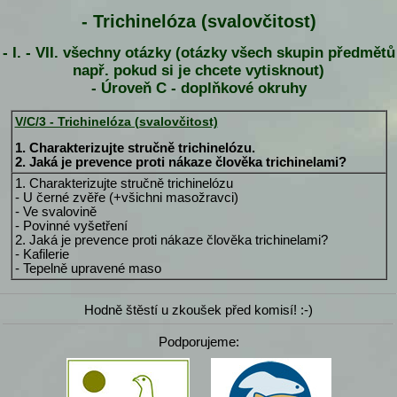
- Trichinelóza (svalovčitost)
- I. - VII. všechny otázky (otázky všech skupin předmětů
např. pokud si je chcete vytisknout)
- Úroveň C - doplňkové okruhy
V/C/3 - Trichinelóza (svalovčitost)
1. Charakterizujte stručně trichinelózu.
2. Jaká je prevence proti nákaze člověka trichinelami?
1. Charakterizujte stručně trichinelózu
- U černé zvěře (+všichni masožravci)
- Ve svalovině
- Povinné vyšetření
2. Jaká je prevence proti nákaze člověka trichinelami?
- Kafilerie
- Tepelně upravené maso
Hodně štěstí u zkoušek před komisí! :-)
Podporujeme: