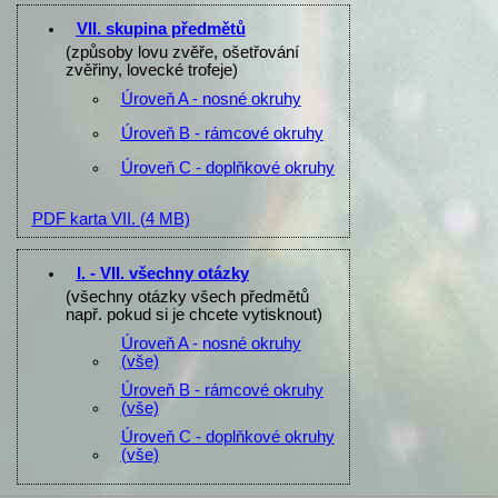
VII. skupina předmětů
(způsoby lovu zvěře, ošetřování
zvěřiny, lovecké trofeje)
Úroveň A - nosné okruhy
Úroveň B - rámcové okruhy
Úroveň C - doplňkové okruhy
PDF karta VII.
(4 MB)
I. - VII. všechny otázky
(všechny otázky všech předmětů
např. pokud si je chcete vytisknout)
Úroveň A - nosné okruhy
(vše)
Úroveň B - rámcové okruhy
(vše)
Úroveň C - doplňkové okruhy
(vše)