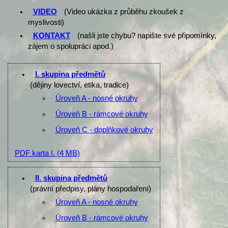
VIDEO
(Video ukázka z průběhu zkoušek z
myslivosti)
KONTAKT
(našli jste chybu? napište své připomínky,
zájem o spolupráci apod.)
I. skupina předmětů
(dějiny lovectví, etika, tradice)
Úroveň A - nosné okruhy
Úroveň B - rámcové okruhy
Úroveň C - doplňkové okruhy
PDF karta I.
(4 MB)
II. skupina předmětů
(právní předpisy, plány hospodaření)
Úroveň A - nosné okruhy
Úroveň B - rámcové okruhy