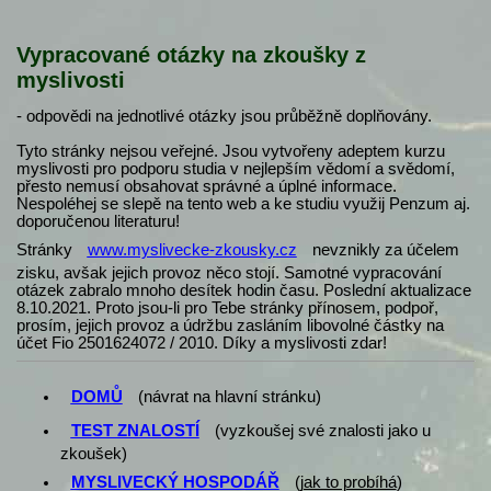
Vypracované otázky na zkoušky z
myslivosti
- odpovědi na jednotlivé otázky jsou průběžně doplňovány.
Tyto stránky nejsou veřejné. Jsou vytvořeny adeptem kurzu
myslivosti pro podporu studia v nejlepším vědomí a svědomí,
přesto nemusí obsahovat správné a úplné informace.
Nespoléhej se slepě na tento web a ke studiu využij Penzum aj.
doporučenou literaturu!
Stránky
www.myslivecke-zkousky.cz
nevznikly za účelem
zisku, avšak jejich provoz něco stojí. Samotné vypracování
otázek zabralo mnoho desítek hodin času. Poslední aktualizace
8.10.2021. Proto jsou-li pro Tebe stránky přínosem, podpoř,
prosím, jejich provoz a údržbu zasláním libovolné částky na
účet Fio 2501624072 / 2010. Díky a myslivosti zdar!
DOMŮ
(návrat na hlavní stránku)
TEST ZNALOSTÍ
(vyzkoušej své znalosti jako u
zkoušek)
MYSLIVECKÝ HOSPODÁŘ
(
jak to probíhá
)