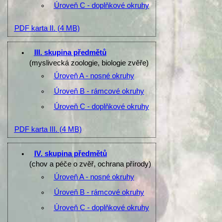
Úroveň C - doplňkové okruhy
PDF karta II.
(4 MB)
III. skupina předmětů
(myslivecká zoologie, biologie zvěře)
Úroveň A - nosné okruhy
Úroveň B - rámcové okruhy
Úroveň C - doplňkové okruhy
PDF karta III.
(4 MB)
IV. skupina předmětů
(chov a péče o zvěř, ochrana přírody)
Úroveň A - nosné okruhy
Úroveň B - rámcové okruhy
Úroveň C - doplňkové okruhy