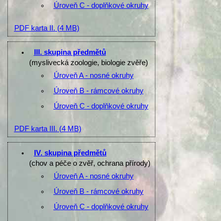
Úroveň C - doplňkové okruhy
PDF karta II.
(4 MB)
III. skupina předmětů
(myslivecká zoologie, biologie zvěře)
Úroveň A - nosné okruhy
Úroveň B - rámcové okruhy
Úroveň C - doplňkové okruhy
PDF karta III.
(4 MB)
IV. skupina předmětů
(chov a péče o zvěř, ochrana přírody)
Úroveň A - nosné okruhy
Úroveň B - rámcové okruhy
Úroveň C - doplňkové okruhy