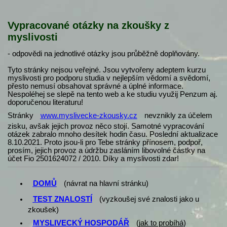
Vypracované otázky na zkoušky z
myslivosti
- odpovědi na jednotlivé otázky jsou průběžně doplňovány.
Tyto stránky nejsou veřejné. Jsou vytvořeny adeptem kurzu
myslivosti pro podporu studia v nejlepším vědomí a svědomí,
přesto nemusí obsahovat správné a úplné informace.
Nespoléhej se slepě na tento web a ke studiu využij Penzum aj.
doporučenou literaturu!
Stránky
www.myslivecke-zkousky.cz
nevznikly za účelem
zisku, avšak jejich provoz něco stojí. Samotné vypracování
otázek zabralo mnoho desítek hodin času. Poslední aktualizace
8.10.2021. Proto jsou-li pro Tebe stránky přínosem, podpoř,
prosím, jejich provoz a údržbu zasláním libovolné částky na
účet Fio 2501624072 / 2010. Díky a myslivosti zdar!
DOMŮ
(návrat na hlavní stránku)
TEST ZNALOSTÍ
(vyzkoušej své znalosti jako u
zkoušek)
MYSLIVECKÝ HOSPODÁŘ
(
jak to probíhá
)