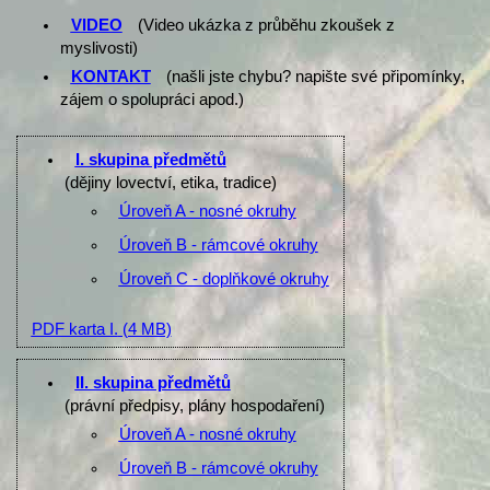
VIDEO
(Video ukázka z průběhu zkoušek z
myslivosti)
KONTAKT
(našli jste chybu? napište své připomínky,
zájem o spolupráci apod.)
I. skupina předmětů
(dějiny lovectví, etika, tradice)
Úroveň A - nosné okruhy
Úroveň B - rámcové okruhy
Úroveň C - doplňkové okruhy
PDF karta I.
(4 MB)
II. skupina předmětů
(právní předpisy, plány hospodaření)
Úroveň A - nosné okruhy
Úroveň B - rámcové okruhy