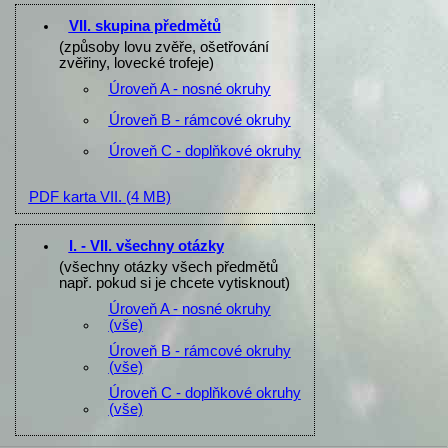
VII. skupina předmětů
(způsoby lovu zvěře, ošetřování
zvěřiny, lovecké trofeje)
Úroveň A - nosné okruhy
Úroveň B - rámcové okruhy
Úroveň C - doplňkové okruhy
PDF karta VII.
(4 MB)
I. - VII. všechny otázky
(všechny otázky všech předmětů
např. pokud si je chcete vytisknout)
Úroveň A - nosné okruhy
(vše)
Úroveň B - rámcové okruhy
(vše)
Úroveň C - doplňkové okruhy
(vše)