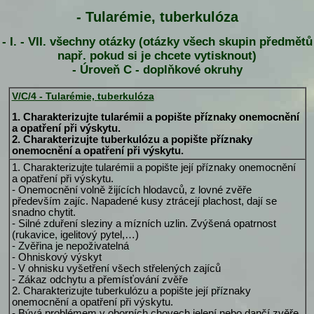
- Tularémie, tuberkulóza
- I. - VII. všechny otázky (otázky všech skupin předmětů
např. pokud si je chcete vytisknout)
- Úroveň C - doplňkové okruhy
V/C/4 - Tularémie, tuberkulóza
1. Charakterizujte tularémii a popište příznaky onemocnění
a opatření při výskytu.
2. Charakterizujte tuberkulózu a popište příznaky
onemocnění a opatření při výskytu.
1. Charakterizujte tularémii a popište její příznaky onemocnění
a opatření při výskytu.
- Onemocnění volně žijících hlodavců, z lovné zvěře
především zajíc. Napadené kusy ztrácejí plachost, dají se
snadno chytit.
- Silné zduření sleziny a mízních uzlin. Zvýšená opatrnost
(rukavice, igelitový pytel,…)
- Zvěřina je nepoživatelná
- Ohniskový výskyt
- V ohnisku vyšetření všech střelených zajíců
- Zákaz odchytu a přemísťování zvěře
2. Charakterizujte tuberkulózu a popište její příznaky
onemocnění a opatření při výskytu.
- Bývá problémem v oborních chovech jelení nebo dančí zvěře.