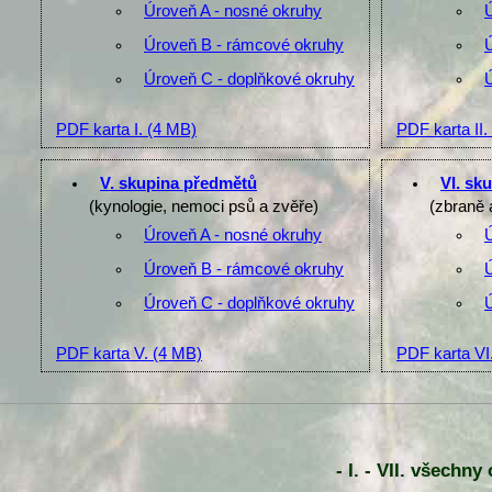
Úroveň A - nosné okruhy
Úroveň B - rámcové okruhy
Úroveň C - doplňkové okruhy
PDF karta I.
(4 MB)
PDF karta II.
V. skupina předmětů
VI. sk
(kynologie, nemoci psů a zvěře)
(zbraně 
Úroveň A - nosné okruhy
Úroveň B - rámcové okruhy
Úroveň C - doplňkové okruhy
PDF karta V.
(4 MB)
PDF karta VI
- I. - VII. všechn