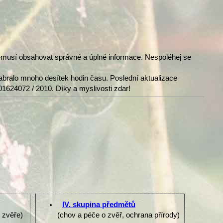
nemusí obsahovat správné a úplné informace. Nespoléhej se
abralo mnoho desítek hodin času. Poslední aktualizace
01624072 / 2010. Díky a myslivosti zdar!
IV. skupina předmětů
e zvěře)
(chov a péče o zvěř, ochrana přírody)