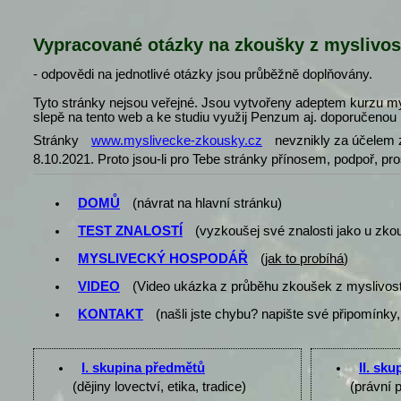
Vypracované otázky na zkoušky z myslivos
- odpovědi na jednotlivé otázky jsou průběžně doplňovány.
Tyto stránky nejsou veřejné. Jsou vytvořeny adeptem kurzu my
slepě na tento web a ke studiu využij Penzum aj. doporučenou l
Stránky
www.myslivecke-zkousky.cz
nevznikly za účelem z
8.10.2021. Proto jsou-li pro Tebe stránky přínosem, podpoř, pr
DOMŮ
(návrat na hlavní stránku)
TEST ZNALOSTÍ
(vyzkoušej své znalosti jako u zko
MYSLIVECKÝ HOSPODÁŘ
(
jak to probíhá
)
VIDEO
(Video ukázka z průběhu zkoušek z myslivost
KONTAKT
(našli jste chybu? napište své připomínky,
I. skupina předmětů
II. sk
(dějiny lovectví, etika, tradice)
(právní 