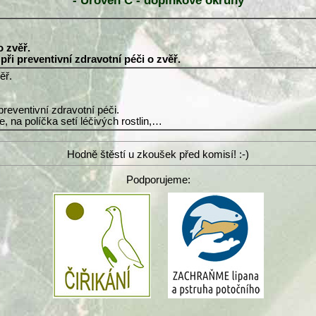
- Úroveň C - doplňkové okruhy
o zvěř.
ři preventivní zdravotní péči o zvěř.
ěř.
reventivní zdravotní péči.
, na políčka setí léčivých rostlin,…
Hodně štěstí u zkoušek před komisí! :-)
Podporujeme: