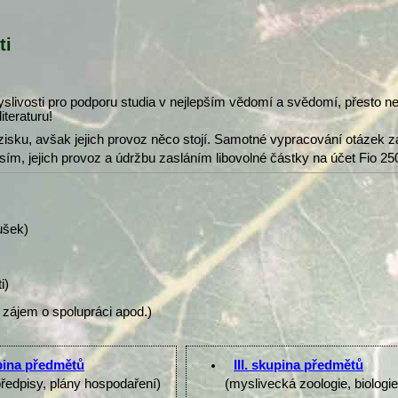
ti
slivosti pro podporu studia v nejlepším vědomí a svědomí, přesto 
iteraturu!
isku, avšak jejich provoz něco stojí. Samotné vypracování otázek z
osím, jejich provoz a údržbu zasláním libovolné částky na účet Fio 25
ušek)
i)
 zájem o spolupráci apod.)
upina předmětů
III. skupina předmětů
předpisy, plány hospodaření)
(myslivecká zoologie, biologi