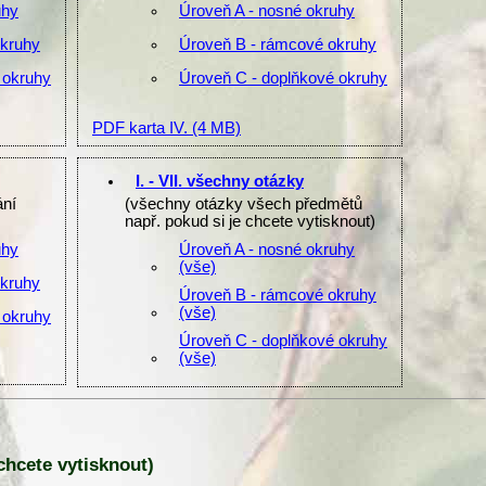
uhy
Úroveň A - nosné okruhy
okruhy
Úroveň B - rámcové okruhy
 okruhy
Úroveň C - doplňkové okruhy
PDF karta IV.
(4 MB)
I. - VII. všechny otázky
ání
(všechny otázky všech předmětů
např. pokud si je chcete vytisknout)
uhy
Úroveň A - nosné okruhy
(vše)
okruhy
Úroveň B - rámcové okruhy
(vše)
 okruhy
Úroveň C - doplňkové okruhy
(vše)
 chcete vytisknout)