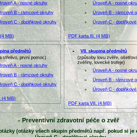
Úroveň A - nosné okruhy
Úroveň A - nosné okr
Úroveň B - rámcové okruhy
Úroveň B - rámcové 
Úroveň C - doplňkové okruhy
Úroveň C - doplňkové
(4 MB)
PDF karta III.
(4 MB)
upina předmětů
VII. skupina předmětů
a střelivo, první pomoc)
(způsoby lovu zvěře, ošetřov
zvěřiny, lovecké trofeje)
Úroveň A - nosné okruhy
Úroveň A - nosné okr
Úroveň B - rámcové okruhy
Úroveň B - rámcové 
Úroveň C - doplňkové okruhy
Úroveň C - doplňkové
.
(4 MB)
PDF karta VII.
(4 MB)
- Preventivní zdravotní péče o zvěř
y otázky (otázky všech skupin předmětů např. pokud si je