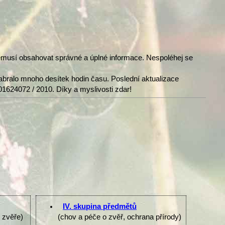
nemusí obsahovat správné a úplné informace. Nespoléhej se
abralo mnoho desítek hodin času. Poslední aktualizace
01624072 / 2010. Díky a myslivosti zdar!
IV. skupina předmětů
e zvěře)
(chov a péče o zvěř, ochrana přírody)