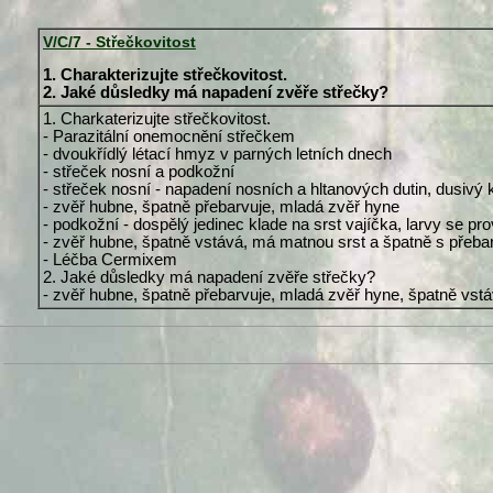
V/C/7 - Střečkovitost
1. Charakterizujte střečkovitost.
2. Jaké důsledky má napadení zvěře střečky?
1. Charkaterizujte střečkovitost.
- Parazitální onemocnění střečkem
- dvoukřídlý létací hmyz v parných letních dnech
- střeček nosní a podkožní
- střeček nosní - napadení nosních a hltanových dutin, dusivý 
- zvěř hubne, špatně přebarvuje, mladá zvěř hyne
- podkožní - dospělý jedinec klade na srst vajíčka, larvy se pro
- zvěř hubne, špatně vstává, má matnou srst a špatně s přeba
- Léčba Cermixem
2. Jaké důsledky má napadení zvěře střečky?
- zvěř hubne, špatně přebarvuje, mladá zvěř hyne, špatně vst