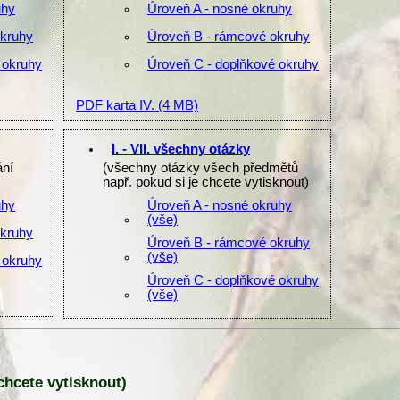
uhy
Úroveň A - nosné okruhy
okruhy
Úroveň B - rámcové okruhy
 okruhy
Úroveň C - doplňkové okruhy
PDF karta IV.
(4 MB)
I. - VII. všechny otázky
ání
(všechny otázky všech předmětů
např. pokud si je chcete vytisknout)
uhy
Úroveň A - nosné okruhy
(vše)
okruhy
Úroveň B - rámcové okruhy
(vše)
 okruhy
Úroveň C - doplňkové okruhy
(vše)
 chcete vytisknout)