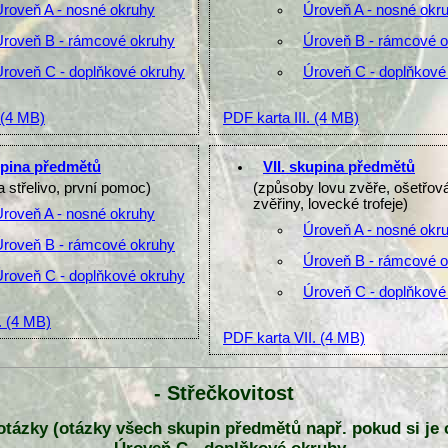
Úroveň A - nosné okruhy
Úroveň A - nosné okr
Úroveň B - rámcové okruhy
Úroveň B - rámcové 
Úroveň C - doplňkové okruhy
Úroveň C - doplňkové
(4 MB)
PDF karta III.
(4 MB)
upina předmětů
VII. skupina předmětů
a střelivo, první pomoc)
(způsoby lovu zvěře, ošetřov
zvěřiny, lovecké trofeje)
Úroveň A - nosné okruhy
Úroveň A - nosné okr
Úroveň B - rámcové okruhy
Úroveň B - rámcové 
Úroveň C - doplňkové okruhy
Úroveň C - doplňkové
.
(4 MB)
PDF karta VII.
(4 MB)
- Střečkovitost
y otázky (otázky všech skupin předmětů např. pokud si je