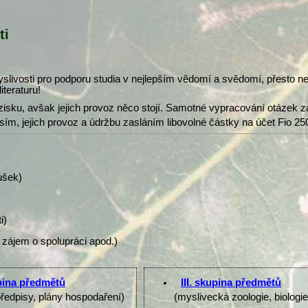
ti
slivosti pro podporu studia v nejlepším vědomí a svědomí, přesto 
iteraturu!
isku, avšak jejich provoz něco stojí. Samotné vypracování otázek z
osím, jejich provoz a údržbu zasláním libovolné částky na účet Fio 25
ušek)
i)
 zájem o spolupráci apod.)
upina předmětů
III. skupina předmětů
předpisy, plány hospodaření)
(myslivecká zoologie, biologi