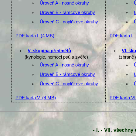
Úroveň A - nosné okruhy
Úroveň B - rámcové okruhy
Úroveň C - doplňkové okruhy
PDF karta I.
(4 MB)
PDF karta II.
V. skupina předmětů
VI. sk
(kynologie, nemoci psů a zvěře)
(zbraně 
Úroveň A - nosné okruhy
Úroveň B - rámcové okruhy
Úroveň C - doplňkové okruhy
PDF karta V.
(4 MB)
PDF karta VI
- I. - VII. všechn