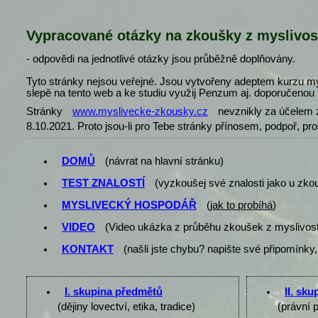
Vypracované otázky na zkoušky z myslivos
- odpovědi na jednotlivé otázky jsou průběžně doplňovány.
Tyto stránky nejsou veřejné. Jsou vytvořeny adeptem kurzu my
slepě na tento web a ke studiu využij Penzum aj. doporučenou l
Stránky
www.myslivecke-zkousky.cz
nevznikly za účelem z
8.10.2021. Proto jsou-li pro Tebe stránky přínosem, podpoř, pr
DOMŮ
(návrat na hlavní stránku)
TEST ZNALOSTÍ
(vyzkoušej své znalosti jako u zko
MYSLIVECKÝ HOSPODÁŘ
(
jak to probíhá
)
VIDEO
(Video ukázka z průběhu zkoušek z myslivost
KONTAKT
(našli jste chybu? napište své připomínky,
I. skupina předmětů
II. sk
(dějiny lovectví, etika, tradice)
(právní 