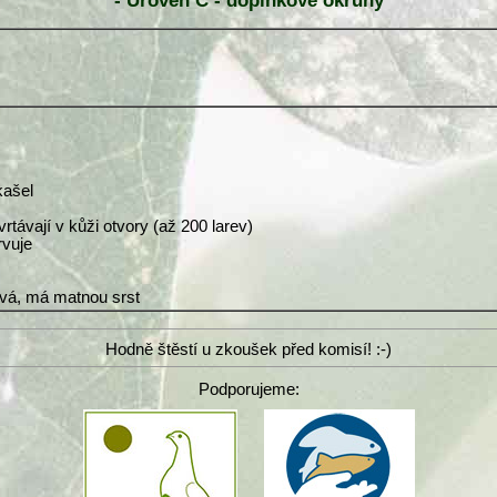
- Úroveň C - doplňkové okruhy
kašel
vrtávají v kůži otvory (až 200 larev)
rvuje
ává, má matnou srst
Hodně štěstí u zkoušek před komisí! :-)
Podporujeme: