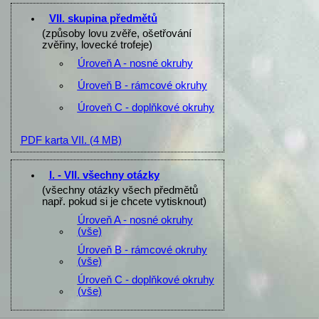
VII. skupina předmětů
(způsoby lovu zvěře, ošetřování
zvěřiny, lovecké trofeje)
Úroveň A - nosné okruhy
Úroveň B - rámcové okruhy
Úroveň C - doplňkové okruhy
PDF karta VII.
(4 MB)
I. - VII. všechny otázky
(všechny otázky všech předmětů
např. pokud si je chcete vytisknout)
Úroveň A - nosné okruhy
(vše)
Úroveň B - rámcové okruhy
(vše)
Úroveň C - doplňkové okruhy
(vše)