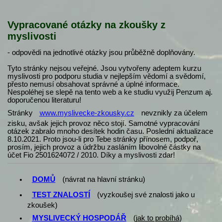
Vypracované otázky na zkoušky z
myslivosti
- odpovědi na jednotlivé otázky jsou průběžně doplňovány.
Tyto stránky nejsou veřejné. Jsou vytvořeny adeptem kurzu
myslivosti pro podporu studia v nejlepším vědomí a svědomí,
přesto nemusí obsahovat správné a úplné informace.
Nespoléhej se slepě na tento web a ke studiu využij Penzum aj.
doporučenou literaturu!
Stránky
www.myslivecke-zkousky.cz
nevznikly za účelem
zisku, avšak jejich provoz něco stojí. Samotné vypracování
otázek zabralo mnoho desítek hodin času. Poslední aktualizace
8.10.2021. Proto jsou-li pro Tebe stránky přínosem, podpoř,
prosím, jejich provoz a údržbu zasláním libovolné částky na
účet Fio 2501624072 / 2010. Díky a myslivosti zdar!
DOMŮ
(návrat na hlavní stránku)
TEST ZNALOSTÍ
(vyzkoušej své znalosti jako u
zkoušek)
MYSLIVECKÝ HOSPODÁŘ
(
jak to probíhá
)