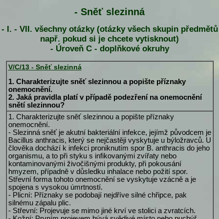
- Sněť slezinná
- I. - VII. všechny otázky (otázky všech skupin předmětů
např. pokud si je chcete vytisknout)
- Úroveň C - doplňkové okruhy
V/C/13 - Sněť slezinná
1. Charakterizujte sněť slezinnou a popište příznaky
onemocnění.
2. Jaká pravidla platí v případě podezření na onemocnění
snětí slezinnou?
1. Charakterizujte sněť slezinnou a popište příznaky
onemocnění.
- Slezinná sněť je akutní bakteriální infekce, jejímž původcem je
Bacillus anthracis, který se nejčastěji vyskytuje u býložravců. U
člověka dochází k infekci proniknutím spor B. anthracis do jeho
organismu, a to při styku s infikovanými zvířaty nebo
kontaminovanými živočišnými produkty, při pokousání
hmyzem, případně v důsledku inhalace nebo požití spor.
Střevní forma tohoto onemocnění se vyskytuje vzácně a je
spojena s vysokou úmrtností.
- Plicní: Příznaky se podobají nejdříve silné chřipce, pak
silnému zápalu plic.
- Střevní: Projevuje se mimo jiné krví ve stolici a zvratcích.
- Kožní: Prvním projevem bývá svědivé místo nebo puchýř