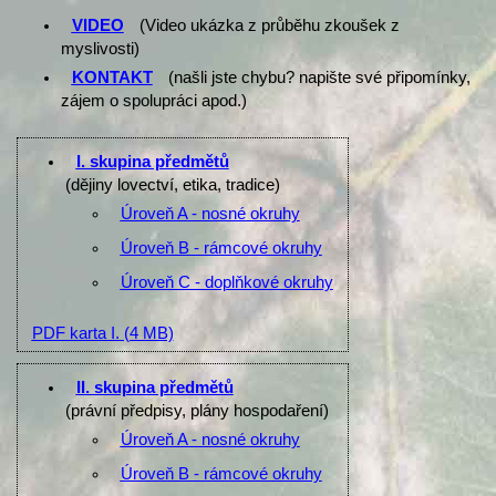
VIDEO
(Video ukázka z průběhu zkoušek z
myslivosti)
KONTAKT
(našli jste chybu? napište své připomínky,
zájem o spolupráci apod.)
I. skupina předmětů
(dějiny lovectví, etika, tradice)
Úroveň A - nosné okruhy
Úroveň B - rámcové okruhy
Úroveň C - doplňkové okruhy
PDF karta I.
(4 MB)
II. skupina předmětů
(právní předpisy, plány hospodaření)
Úroveň A - nosné okruhy
Úroveň B - rámcové okruhy