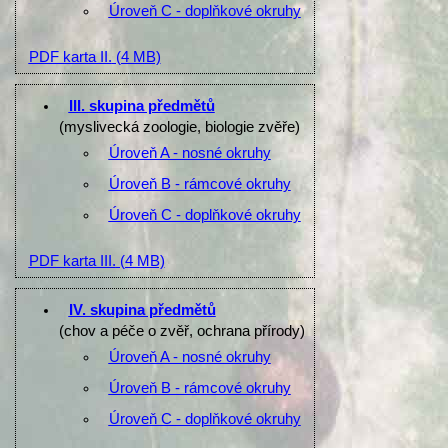
Úroveň C - doplňkové okruhy
PDF karta II.
(4 MB)
III. skupina předmětů
(myslivecká zoologie, biologie zvěře)
Úroveň A - nosné okruhy
Úroveň B - rámcové okruhy
Úroveň C - doplňkové okruhy
PDF karta III.
(4 MB)
IV. skupina předmětů
(chov a péče o zvěř, ochrana přírody)
Úroveň A - nosné okruhy
Úroveň B - rámcové okruhy
Úroveň C - doplňkové okruhy