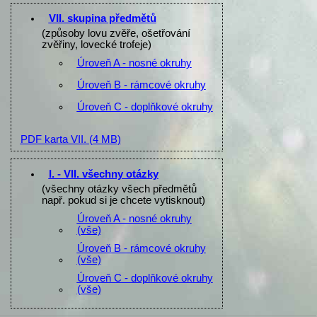
VII. skupina předmětů
(způsoby lovu zvěře, ošetřování
zvěřiny, lovecké trofeje)
Úroveň A - nosné okruhy
Úroveň B - rámcové okruhy
Úroveň C - doplňkové okruhy
PDF karta VII.
(4 MB)
I. - VII. všechny otázky
(všechny otázky všech předmětů
např. pokud si je chcete vytisknout)
Úroveň A - nosné okruhy
(vše)
Úroveň B - rámcové okruhy
(vše)
Úroveň C - doplňkové okruhy
(vše)