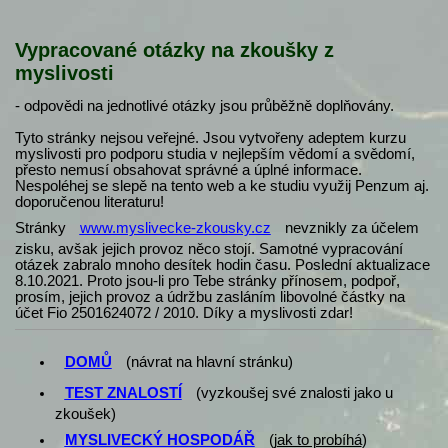
Vypracované otázky na zkoušky z
myslivosti
- odpovědi na jednotlivé otázky jsou průběžně doplňovány.
Tyto stránky nejsou veřejné. Jsou vytvořeny adeptem kurzu
myslivosti pro podporu studia v nejlepším vědomí a svědomí,
přesto nemusí obsahovat správné a úplné informace.
Nespoléhej se slepě na tento web a ke studiu využij Penzum aj.
doporučenou literaturu!
Stránky
www.myslivecke-zkousky.cz
nevznikly za účelem
zisku, avšak jejich provoz něco stojí. Samotné vypracování
otázek zabralo mnoho desítek hodin času. Poslední aktualizace
8.10.2021. Proto jsou-li pro Tebe stránky přínosem, podpoř,
prosím, jejich provoz a údržbu zasláním libovolné částky na
účet Fio 2501624072 / 2010. Díky a myslivosti zdar!
DOMŮ
(návrat na hlavní stránku)
TEST ZNALOSTÍ
(vyzkoušej své znalosti jako u
zkoušek)
MYSLIVECKÝ HOSPODÁŘ
(
jak to probíhá
)