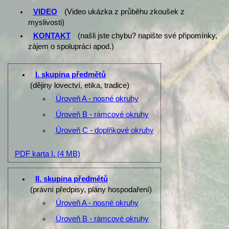
VIDEO
(Video ukázka z průběhu zkoušek z
myslivosti)
KONTAKT
(našli jste chybu? napište své připomínky,
zájem o spolupráci apod.)
I. skupina předmětů
(dějiny lovectví, etika, tradice)
Úroveň A - nosné okruhy
Úroveň B - rámcové okruhy
Úroveň C - doplňkové okruhy
PDF karta I.
(4 MB)
II. skupina předmětů
(právní předpisy, plány hospodaření)
Úroveň A - nosné okruhy
Úroveň B - rámcové okruhy