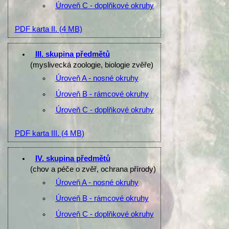
Úroveň C - doplňkové okruhy
PDF karta II.
(4 MB)
III. skupina předmětů
(myslivecká zoologie, biologie zvěře)
Úroveň A - nosné okruhy
Úroveň B - rámcové okruhy
Úroveň C - doplňkové okruhy
PDF karta III.
(4 MB)
IV. skupina předmětů
(chov a péče o zvěř, ochrana přírody)
Úroveň A - nosné okruhy
Úroveň B - rámcové okruhy
Úroveň C - doplňkové okruhy