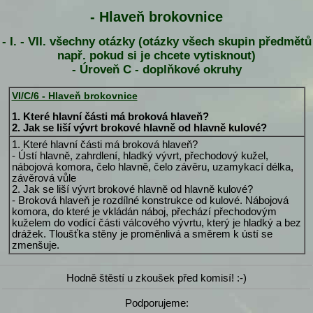
- Hlaveň brokovnice
- I. - VII. všechny otázky (otázky všech skupin předmětů
např. pokud si je chcete vytisknout)
- Úroveň C - doplňkové okruhy
VI/C/6 - Hlaveň brokovnice
1. Které hlavní části má broková hlaveň?
2. Jak se liší vývrt brokové hlavně od hlavně kulové?
1. Které hlavní části má broková hlaveň?
- Ústí hlavně, zahrdlení, hladký vývrt, přechodový kužel,
nábojová komora, čelo hlavně, čelo závěru, uzamykací délka,
závěrová vůle
2. Jak se liší vývrt brokové hlavně od hlavně kulové?
- Broková hlaveň je rozdílné konstrukce od kulové. Nábojová
komora, do které je vkládán náboj, přechází přechodovým
kuželem do vodící části válcového vývrtu, který je hladký a bez
drážek. Tloušťka stěny je proměnlivá a směrem k ústí se
zmenšuje.
Hodně štěstí u zkoušek před komisí! :-)
Podporujeme: