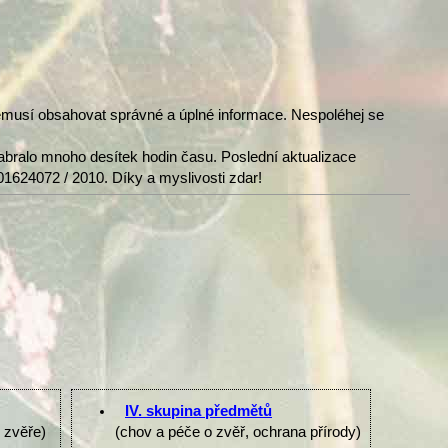
nemusí obsahovat správné a úplné informace. Nespoléhej se
abralo mnoho desítek hodin času. Poslední aktualizace
01624072 / 2010. Díky a myslivosti zdar!
IV. skupina předmětů
e zvěře)
(chov a péče o zvěř, ochrana přírody)