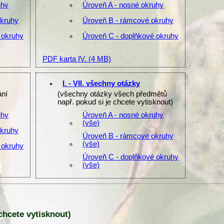
uhy
Úroveň A - nosné okruhy
okruhy
Úroveň B - rámcové okruhy
 okruhy
Úroveň C - doplňkové okruhy
PDF karta IV.
(4 MB)
I. - VII. všechny otázky
ání
(všechny otázky všech předmětů
např. pokud si je chcete vytisknout)
uhy
Úroveň A - nosné okruhy
(vše)
okruhy
Úroveň B - rámcové okruhy
(vše)
 okruhy
Úroveň C - doplňkové okruhy
(vše)
 chcete vytisknout)