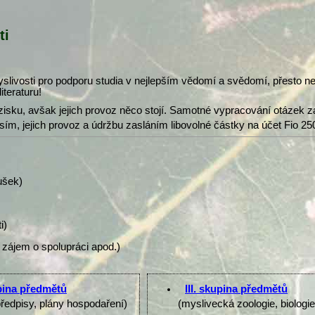
ti
slivosti pro podporu studia v nejlepším vědomí a svědomí, přesto 
iteraturu!
isku, avšak jejich provoz něco stojí. Samotné vypracování otázek z
osím, jejich provoz a údržbu zasláním libovolné částky na účet Fio 25
ušek)
i)
 zájem o spolupráci apod.)
upina předmětů
III. skupina předmětů
předpisy, plány hospodaření)
(myslivecká zoologie, biologi