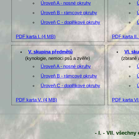
Úroveň A - nosné okruhy
Úroveň B - rámcové okruhy
Úroveň C - doplňkové okruhy
PDF karta I.
(4 MB)
PDF karta II.
V. skupina předmětů
VI. sk
(kynologie, nemoci psů a zvěře)
(zbraně 
Úroveň A - nosné okruhy
Úroveň B - rámcové okruhy
Úroveň C - doplňkové okruhy
PDF karta V.
(4 MB)
PDF karta VI
- I. - VII. všechn