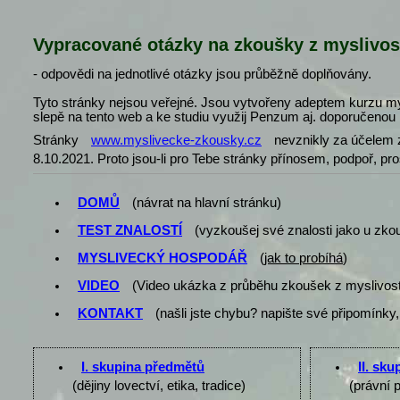
Vypracované otázky na zkoušky z myslivos
- odpovědi na jednotlivé otázky jsou průběžně doplňovány.
Tyto stránky nejsou veřejné. Jsou vytvořeny adeptem kurzu my
slepě na tento web a ke studiu využij Penzum aj. doporučenou l
Stránky
www.myslivecke-zkousky.cz
nevznikly za účelem z
8.10.2021. Proto jsou-li pro Tebe stránky přínosem, podpoř, pr
DOMŮ
(návrat na hlavní stránku)
TEST ZNALOSTÍ
(vyzkoušej své znalosti jako u zko
MYSLIVECKÝ HOSPODÁŘ
(
jak to probíhá
)
VIDEO
(Video ukázka z průběhu zkoušek z myslivost
KONTAKT
(našli jste chybu? napište své připomínky,
I. skupina předmětů
II. sk
(dějiny lovectví, etika, tradice)
(právní 