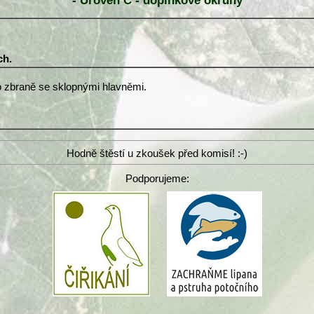
- Úroveň C - doplňkové okruhy
ch.
ro zbraně se sklopnými hlavněmi.
Hodně štěstí u zkoušek před komisí! :-)
Podporujeme: