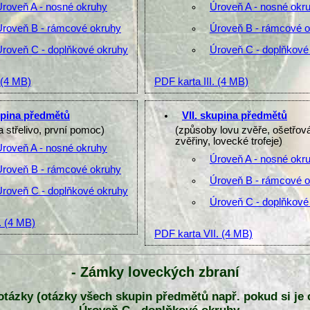
Úroveň A - nosné okruhy
Úroveň A - nosné okr
Úroveň B - rámcové okruhy
Úroveň B - rámcové 
Úroveň C - doplňkové okruhy
Úroveň C - doplňkové
(4 MB)
PDF karta III.
(4 MB)
upina předmětů
VII. skupina předmětů
a střelivo, první pomoc)
(způsoby lovu zvěře, ošetřov
zvěřiny, lovecké trofeje)
Úroveň A - nosné okruhy
Úroveň A - nosné okr
Úroveň B - rámcové okruhy
Úroveň B - rámcové 
Úroveň C - doplňkové okruhy
Úroveň C - doplňkové
.
(4 MB)
PDF karta VII.
(4 MB)
- Zámky loveckých zbraní
y otázky (otázky všech skupin předmětů např. pokud si je